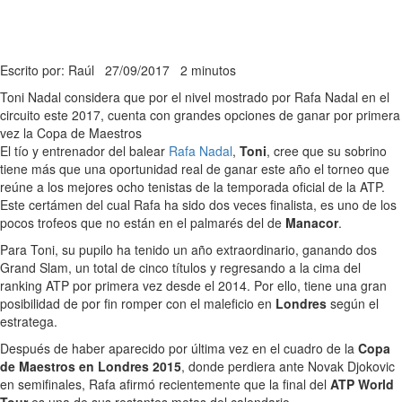
Escrito por: Raúl
27/09/2017
2 minutos
Toni Nadal considera que por el nivel mostrado por Rafa Nadal en el
circuito este 2017, cuenta con grandes opciones de ganar por primera
vez la Copa de Maestros
El tío y entrenador del balear
Rafa Nadal
,
Toni
, cree que su sobrino
tiene más que una oportunidad real de ganar este año el torneo que
reúne a los mejores ocho tenistas de la temporada oficial de la ATP.
Este certámen del cual Rafa ha sido dos veces finalista, es uno de los
pocos trofeos que no están en el palmarés del de
Manacor
.
Para Toni, su pupilo ha tenido un año extraordinario, ganando dos
Grand Slam, un total de cinco títulos y regresando a la cima del
ranking ATP por primera vez desde el 2014. Por ello, tiene una gran
posibilidad de por fin romper con el maleficio en
Londres
según el
estratega.
Después de haber aparecido por última vez en el cuadro de la
Copa
de Maestros en Londres 2015
, donde perdiera ante Novak Djokovic
en semifinales, Rafa afirmó recientemente que la final del
ATP World
Tour
es una de sus restantes metas del calendario.