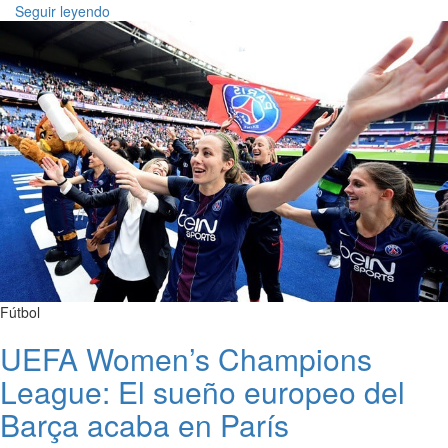
Seguir leyendo
Fútbol
UEFA Women’s Champions
League: El sueño europeo del
Barça acaba en París