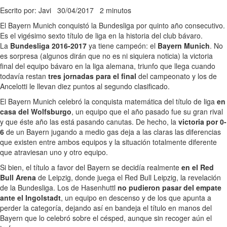
Escrito por: Javi
30/04/2017
2 minutos
El Bayern Munich conquistó la Bundesliga por quinto año consecutivo.
Es el vigésimo sexto título de liga en la historia del club bávaro.
La
Bundesliga 2016-2017
ya tiene campeón: el
Bayern Munich
. No
es sorpresa (algunos dirán que no es ni siquiera noticia) la victoria
final del equipo bávaro en la liga alemana, triunfo que llega cuando
todavía restan
tres jornadas para el final
del campeonato y los de
Ancelotti le llevan diez puntos al segundo clasificado.
El Bayern Munich celebró la conquista matemática del título de liga
en
casa del Wolfsburgo
, un equipo que el año pasado fue su gran rival
y que éste año las está pasando canutas. De hecho, la
victoria por 0-
6
de un Bayern jugando a medio gas deja a las claras las diferencias
que existen entre ambos equipos y la situación totalmente diferente
que atraviesan uno y otro equipo.
Si bien, el título a favor del Bayern se decidía realmente
en el Red
Bull Arena
de Leipzig, donde juega el Red Bull Leipzig, la revelación
de la Bundesliga. Los de Hasenhuttl
no pudieron pasar del empate
ante el Ingolstadt
, un equipo en descenso y de los que apunta a
perder la categoría, dejando así en bandeja el título en manos del
Bayern que lo celebró sobre el césped, aunque sin recoger aún el