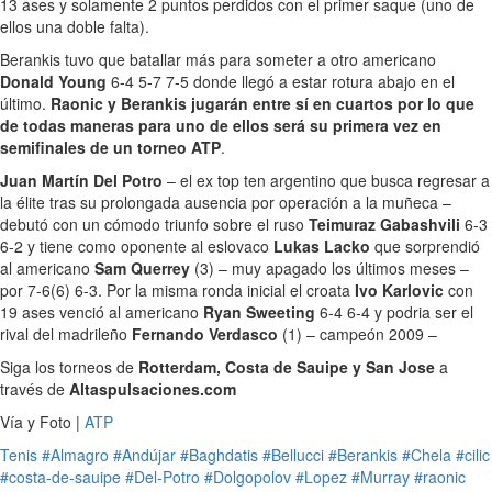
13 ases y solamente 2 puntos perdidos con el primer saque (uno de
ellos una doble falta).
Berankis tuvo que batallar más para someter a otro americano
Donald Young
6-4 5-7 7-5 donde llegó a estar rotura abajo en el
último.
Raonic y Berankis jugarán entre sí en cuartos por lo que
de todas maneras para uno de ellos será su primera vez en
semifinales de un torneo ATP
.
Juan Martín Del Potro
– el ex top ten argentino que busca regresar a
la élite tras su prolongada ausencia por operación a la muñeca –
debutó con un cómodo triunfo sobre el ruso
Teimuraz Gabashvili
6-3
6-2 y tiene como oponente al eslovaco
Lukas Lacko
que sorprendió
al americano
Sam Querrey
(3) – muy apagado los últimos meses –
por 7-6(6) 6-3. Por la misma ronda inicial el croata
Ivo Karlovic
con
19 ases venció al americano
Ryan Sweeting
6-4 6-4 y podria ser el
rival del madrileño
Fernando Verdasco
(1) – campeón 2009 –
Siga los torneos de
Rotterdam, Costa de Sauipe y San Jose
a
través de
Altaspulsaciones.com
Vía y Foto |
ATP
Tenis
#Almagro
#Andújar
#Baghdatis
#Bellucci
#Berankis
#Chela
#cilic
#costa-de-sauipe
#Del-Potro
#Dolgopolov
#Lopez
#Murray
#raonic