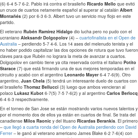
(6) 6-4 5-7 6-2. Pablo irá contra el brasileño
Ricardo Mello
que evitó
un cruce de cuartos netamente español al superar al catalán
Albert
Montañés
(2) por 6-3 6-3. Albert tuvo un servicio muy flojo en este
partido.
El veterano
Rubén Ramírez Hidalgo
dio lucha pero no pudo con el
ucraniano
Aleksandr Dolgopolov
(4) –
cuartofinalista en el Open de
Australia
– perdiendo 5-7 4-6. Los 14 ases del melenudo tenista y el
no haber podido capitalizar las dos opciones de rotura que tuvo fueron
claves para que Rubén no lograra la meta de avanzar a cuartos.
Dolgopolov en cambio tiene ya cita reservada contra el italiano
Potito
Starace
(7) que está firmando una de sus mejores temporadas en el
circuito y acabó con el argentino
Leonardo Mayer
6-4 7-6(9). Otro
argentino,
Juan Chela
(5) tendrá un interesante duelo de cuartos con
el brasileño
Thomaz Bellucci
(3) luego que ambos vencieran al
polaco
Lukasz Kubot
6-7(5) 7-5 7-6(2) y al argentino
Carlos Berlocq
6-4 6-3 respectivamente.
En el torneo de San Jose se están mostrando varios nuevos talentos y
por el momento dos de ellos ya están en cuartos de final. Se trata del
canadiense
Milos Raonic
y del lituano
Ricardas Berankis
. El primero
–
que llegó a cuarta ronda del Open de Australia perdiendo con David
Ferrer
– le ganó al veterano americano James Blake 6-2 7-6(4) con