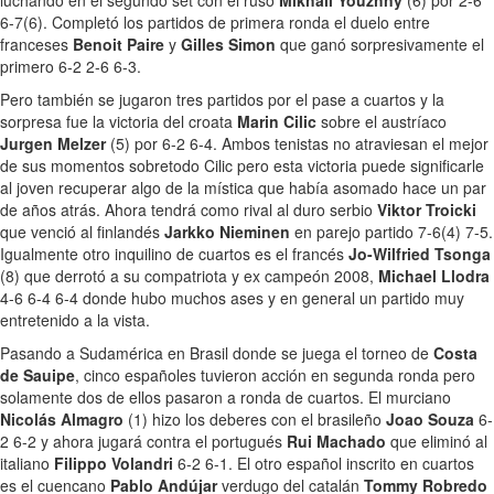
luchando en el segundo set con el ruso
Mikhail Youzhny
(6) por 2-6
6-7(6). Completó los partidos de primera ronda el duelo entre
franceses
Benoit Paire
y
Gilles Simon
que ganó sorpresivamente el
primero 6-2 2-6 6-3.
Pero también se jugaron tres partidos por el pase a cuartos y la
sorpresa fue la victoria del croata
Marin Cilic
sobre el austríaco
Jurgen Melzer
(5) por 6-2 6-4. Ambos tenistas no atraviesan el mejor
de sus momentos sobretodo Cilic pero esta victoria puede significarle
al joven recuperar algo de la mística que había asomado hace un par
de años atrás. Ahora tendrá como rival al duro serbio
Viktor Troicki
que venció al finlandés
Jarkko Nieminen
en parejo partido 7-6(4) 7-5.
Igualmente otro inquilino de cuartos es el francés
Jo-Wilfried Tsonga
(8) que derrotó a su compatriota y ex campeón 2008,
Michael Llodra
4-6 6-4 6-4 donde hubo muchos ases y en general un partido muy
entretenido a la vista.
Pasando a Sudamérica en Brasil donde se juega el torneo de
Costa
de Sauipe
, cinco españoles tuvieron acción en segunda ronda pero
solamente dos de ellos pasaron a ronda de cuartos. El murciano
Nicolás Almagro
(1) hizo los deberes con el brasileño
Joao Souza
6-
2 6-2 y ahora jugará contra el portugués
Rui Machado
que eliminó al
italiano
Filippo Volandri
6-2 6-1. El otro español inscrito en cuartos
es el cuencano
Pablo Andújar
verdugo del catalán
Tommy Robredo