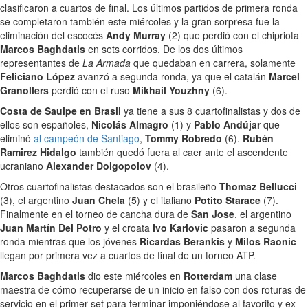
clasificaron a cuartos de final. Los últimos partidos de primera ronda
se completaron también este miércoles y la gran sorpresa fue la
eliminación del escocés
Andy Murray
(2) que perdió con el chipriota
Marcos Baghdatis
en sets corridos. De los dos últimos
representantes de
La Armada
que quedaban en carrera, solamente
Feliciano López
avanzó a segunda ronda, ya que el catalán
Marcel
Granollers
perdió con el ruso
Mikhail Youzhny
(6).
Costa de Sauipe en Brasil
ya tiene a sus 8 cuartofinalistas y dos de
ellos son españoles,
Nicolás Almagro
(1) y
Pablo Andújar
que
eliminó
al campeón de Santiago
,
Tommy Robredo
(6).
Rubén
Ramirez Hidalgo
también quedó fuera al caer ante el ascendente
ucraniano
Alexander Dolgopolov
(4).
Otros cuartofinalistas destacados son el brasileño
Thomaz Bellucci
(3), el argentino
Juan Chela
(5) y el italiano
Potito Starace
(7).
Finalmente en el torneo de cancha dura de
San Jose
, el argentino
Juan Martín Del Potro
y el croata
Ivo Karlovic
pasaron a segunda
ronda mientras que los jóvenes
Ricardas Berankis
y
Milos Raonic
llegan por primera vez a cuartos de final de un torneo ATP.
Marcos Baghdatis
dio este miércoles en
Rotterdam
una clase
maestra de cómo recuperarse de un inicio en falso con dos roturas de
servicio en el primer set para terminar imponiéndose al favorito y ex