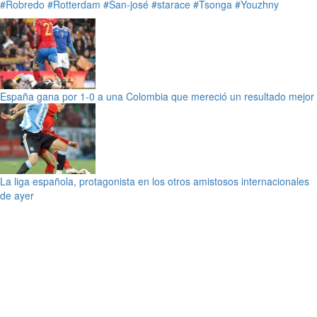
#Robredo
#Rotterdam
#San-josé
#starace
#Tsonga
#Youzhny
España gana por 1-0 a una Colombia que mereció un resultado mejor
La liga española, protagonista en los otros amistosos internacionales
de ayer