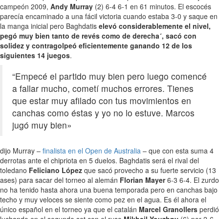
campeón 2009,
Andy Murray
(2) 6-4 6-1 en 61 minutos. El escocés
parecía encaminado a una fácil victoria cuando estaba 3-0 y saque en
la manga inicial pero Baghdatis
elevó considerablemente el nivel,
pegó muy bien tanto de revés como de derecha´, sacó con
solidez y contragolpeó eficientemente ganando 12 de los
siguientes 14 juegos
.
“Empecé el partido muy bien pero luego comencé
a fallar mucho, cometí muchos errores. Tienes
que estar muy afilado con tus movimientos en
canchas como éstas y yo no lo estuve. Marcos
jugó muy bien»
dijo Murray –
finalista en el Open de Australia
– que con esta suma 4
derrotas ante el chipriota en 5 duelos. Baghdatis será el rival del
toledano
Feliciano López
que sacó provecho a su fuerte servicio (13
ases) para sacar del torneo al alemán
Florian Mayer
6-3 6-4. El zurdo
no ha tenido hasta ahora una buena temporada pero en canchas bajo
techo y muy veloces se siente como pez en el agua. Es él ahora el
único español en el torneo ya que el catalán
Marcel Granollers
perdió