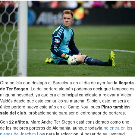
Otra noticia que destapó el Barcelona en el día de ayer fue
la llegada
de Ter Stegen
. Lo del portero alemán podemos decir que tampoco es
ninguna novedad, ya que era el principal candidato a relevar a Víctor
Valdés desde que este comunicó su marcha. Si bien, este no será el
único portero nuevo este año en el Camp Nou, pues
Pinto también
sale del club
, probablemente para ser el entrenador de porteros.
Con
22 añitos
, Marc Andre Ter Stegen está considerado como uno
de los mejores porteros de Alemania, aunque todavía
no entra en los
planes de Joachim Low
para la selección. A pesar de su juventud,