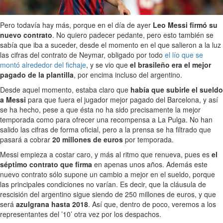
Pero todavía hay más, porque en el día de ayer
Leo Messi firmó su
nuevo contrato
. No quiero padecer pedante, pero esto también se
sabía que iba a suceder, desde el momento en el que salieron a la luz
las cifras del contrato de Neymar, obligado por todo
el lío que se
montó alrededor del fichaje
, y se vio que
el brasileño era el mejor
pagado de la plantilla
, por encima incluso del argentino.
Desde aquel momento, estaba claro que
había que subirle el sueldo
a Messi
para que fuera el jugador mejor pagado del Barcelona, y así
se ha hecho, pese a que ésta no ha sido precisamente la mejor
temporada como para ofrecer una recompensa a La Pulga. No han
salido las cifras de forma oficial, pero a la prensa se ha filtrado que
pasará a cobrar
20 millones de euros
por temporada.
Messi empieza a costar caro, y más al ritmo que renueva, pues es
el
séptimo contrato que firma
en apenas unos años. Además este
nuevo contrato sólo supone un cambio a mejor en el sueldo, porque
las principales condiciones no varían. Es decir, que la cláusula de
rescisión del argentino sigue siendo de 250 millones de euros, y que
será
azulgrana hasta 2018
. Así que, dentro de poco, veremos a los
representantes del ’10’ otra vez por los despachos.