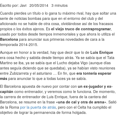
Escrito por: Javi
20/05/2014
3 minutos
Cuando pierdes un título o lo gana tu máximo rival, hay que soltar una
serie de noticias bombas para que en el entorno del club y del
aficionado no se hable de otra cosa, olvidándose así de los fracasos
propios o los éxitos ajenos. Es
el viejo truco de contraprogramar
,
usado por todos desde tiempos inmemoriales y que ahora lo utiliza el
Barcelona
para anunciar sus primeras novedades de cara a la
temporada 2014-2015.
Aunque en honor a la verdad, hay que decir que lo de
Luis Enrique
era cosa hecho y sabida desde tiempo atrás. Ya se sabía que el Tata
Martino se iba, ya se sabía que el Lucho dejaba Vigo (aunque días
antes seguía diciendo que se quedaba), ya se habían visto reuniones
entre Zubizarreta y el asturiano … En fin, que
era tontería esperar
más
para anunciar lo que a todas luces ya se sabía.
El Barcelona apuesta de nuevo por contar con
un ex-jugador y ex-
capitán
como entrenador, y veremos como le funciona. De momento,
la carrera de entrenador de Luis Enrique, fuera de la cantera del
Barcelona, se resume en la frase
«una de cal y otra de arena»
. Salió
de la Roma
por la puerta de atrás
, pero con el Celta ha cumplido el
objetivo de lograr la permanencia de forma holgada.