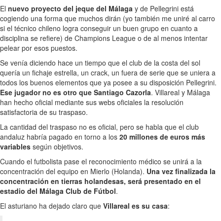
El
nuevo proyecto del jeque del Málaga
y de Pellegrini está
cogiendo una forma que muchos dirán (yo también me uniré al carro
si el técnico chileno logra conseguir un buen grupo en cuanto a
disciplina se refiere) de Champions League o de al menos intentar
pelear por esos puestos.
Se venía diciendo hace un tiempo que el club de la costa del sol
quería un fichaje estrella, un crack, un fuera de serie que se uniera a
todos los buenos elementos que ya posee a su disposición Pellegrini.
Ese jugador no es otro que Santiago Cazorla
. Villareal y Málaga
han hecho oficial mediante sus webs oficiales la resolución
satisfactoria de su traspaso.
La cantidad del traspaso no es oficial, pero se habla que el club
andaluz habría pagado en torno a los
20 millones de euros más
variables
según objetivos.
Cuando el futbolista pase el reconocimiento médico se unirá a la
concentración del equipo en Mierlo (Holanda).
Una vez finalizada la
concentración en tierras holandesas, será presentado en el
estadio del Málaga Club de Fútbol
.
El asturiano ha dejado claro que
Villareal es su casa
: