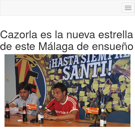
Des
nav
Cazorla es la nueva estrella
de este Málaga de ensueño