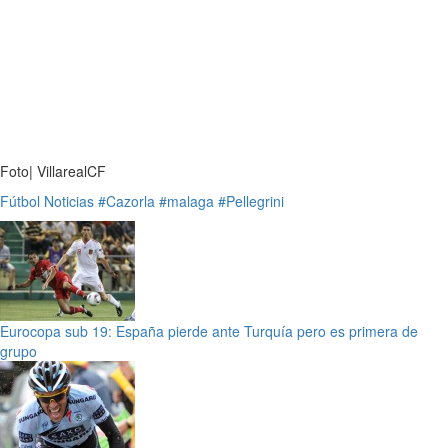
Foto| VillarealCF
Fútbol
Noticias
#Cazorla
#malaga
#Pellegrini
Eurocopa sub 19: España pierde ante Turquía pero es primera de
grupo