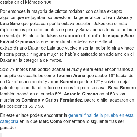
estaba en el kilómetro 100.
Por entonces la mayoría de pilotos rodaban con calma excepto
algunos que se jugaban su puesto en la general como
Ivan Jakes y
Laia Sanz
que peleaban por la octava posición. Jakes era el más
rápido en los primeros puntos de paso y Sanz apenas tenía un minuto
de ventaja. Finalmente
Jakes se apuntó el triunfo de etapa y Sanz
bajó al 9º puesto
lo que no resta ni un ápice de mérito al
extraordinario Dakar de Laia que vuelve a ser la mejor fémina y hace
historia porque ninguna mujer se había clasificado tan adelante en el
Dakar en la categoría de motos.
Solo 79 motos han podido acabar el
raid
y entre ellas encontramos a
más pilotos españoles como
Txomin Arana
que acabó 16º haciendo
un Dakar espectacular y
Joan Barreda
que fue 17º y volvió a dejar
patente que un día el trofeo de motos irá para su casa.
Rosa Romero
también acabó en el puesto 52º,
Antonio Gimeno
en el 53 y los
murcianos
Domingo y Carlos Fernández
, padre e hijo, acabaron en
las posiciones 55 y 56.
En este enlace podéis encontrar la
general final de la prueba en esta
categoría
en la que
Marc Coma
comentaba lo siguiente tras ser
ganador: