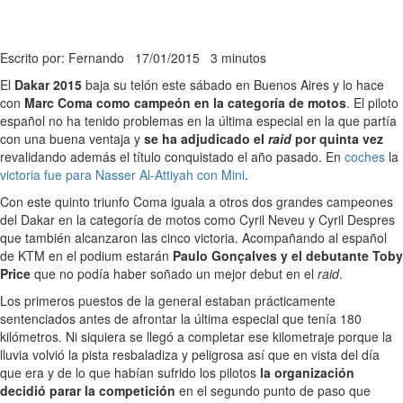
Escrito por: Fernando
17/01/2015
3 minutos
El
Dakar 2015
baja su telón este sábado en Buenos Aires y lo hace
con
Marc Coma como campeón en la categoría de motos
. El piloto
español no ha tenido problemas en la última especial en la que partía
con una buena ventaja y
se ha adjudicado el
raid
por quinta vez
revalidando además el título conquistado el año pasado. En
coches
la
victoria fue para Nasser Al-Attiyah con Mini
.
Con este quinto triunfo Coma iguala a otros dos grandes campeones
del Dakar en la categoría de motos como Cyril Neveu y Cyril Despres
que también alcanzaron las cinco victoria. Acompañando al español
de KTM en el podium estarán
Paulo Gonçalves y el debutante Toby
Price
que no podía haber soñado un mejor debut en el
raid
.
Los primeros puestos de la general estaban prácticamente
sentenciados antes de afrontar la última especial que tenía 180
kilómetros. Ni siquiera se llegó a completar ese kilometraje porque la
lluvia volvió la pista resbaladiza y peligrosa así que en vista del día
que era y de lo que habían sufrido los pilotos
la organización
decidió parar la competición
en el segundo punto de paso que