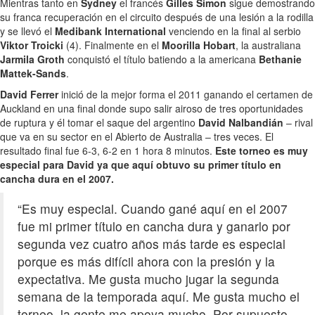
Mientras tanto en
Sydney
el francés
Gilles Simon
sigue demostrando
su franca recuperación en el circuito después de una lesión a la rodilla
y se llevó el
Medibank International
venciendo en la final al serbio
Viktor Troicki
(4). Finalmente en el
Moorilla Hobart
, la australiana
Jarmila Groth
conquistó el título batiendo a la americana
Bethanie
Mattek-Sands
.
David Ferrer
inició de la mejor forma el 2011 ganando el certamen de
Auckland en una final donde supo salir airoso de tres oportunidades
de ruptura y él tomar el saque del argentino
David Nalbandián
– rival
que va en su sector en el Abierto de Australia – tres veces. El
resultado final fue 6-3, 6-2 en 1 hora 8 minutos.
Este torneo es muy
especial para David ya que aquí obtuvo su primer título en
cancha dura en el 2007.
“Es muy especial. Cuando gané aquí en el 2007
fue mi primer título en cancha dura y ganarlo por
segunda vez cuatro años más tarde es especial
porque es más difícil ahora con la presión y la
expectativa. Me gusta mucho jugar la segunda
semana de la temporada aquí. Me gusta mucho el
torneo, la gente me apoya mucho. Por supuesto