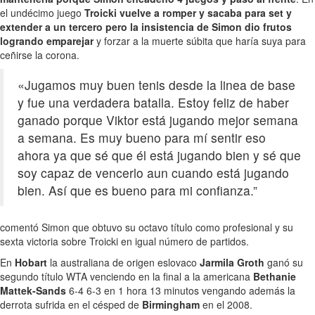
el undécimo juego
Troicki vuelve a romper y sacaba para set y
extender a un tercero pero la insistencia de Simon dio frutos
logrando emparejar
y forzar a la muerte súbita que haría suya para
ceñirse la corona.
«Jugamos muy buen tenis desde la linea de base
y fue una verdadera batalla. Estoy feliz de haber
ganado porque Viktor está jugando mejor semana
a semana. Es muy bueno para mí sentir eso
ahora ya que sé que él está jugando bien y sé que
soy capaz de vencerlo aun cuando está jugando
bien. Así que es bueno para mi confianza.”
comentó Simon que obtuvo su octavo título como profesional y su
sexta victoria sobre Troicki en igual número de partidos.
En
Hobart
la australiana de origen eslovaco
Jarmila Groth
ganó su
segundo título WTA venciendo en la final a la americana
Bethanie
Mattek-Sands
6-4 6-3 en 1 hora 13 minutos vengando además la
derrota sufrida en el césped de
Birmingham
en el 2008.