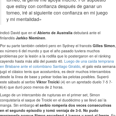
que estoy con confianza después de ganar un
torneo, iré al siguiente con confianza en mi juego
y mi mentalidad»
indicó David que en el
Abierto de Australia
debutará ante el
finlandés
Jarkko Nieminen
.
Por su parte también celebró pero en Sydney el francés
Gilles Simon
,
ex número 6 del mundo y que el año pasado tuviera muchos
problemas por la lesión a la rodilla que lo postergaron en el ránking
cayendo hasta más allá del puesto 40.
Luego de una caída temprana
en Brisbane ante el colombiano Santiago Giraldo
, el galo esta semana
jugó el clásico tenis que acostumbra, es decir muchos intercambios
desde la línea de base y pelear todas las pelotas posibles. Superó
este sábado al serbio
Viktor Troicki
(4) en un apretado duelo 7-5 7-
6(4) que duró poco menos de 2 horas.
Luego de un intercambio de rupturas en el primer set, Simon
conquistaría el saque de Troicki en el duodécimo y se llevó así la
manga. Sin embargo
el serbio rompería dos veces consecutivas
en el segundo episodio y tomó ventaja de 3-0. No pudo
mantenerla porque Simon encadenó 4 juegos y pasó al frente
. En