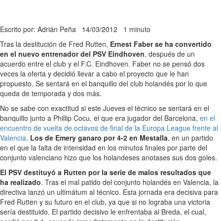
Escrito por: Adrián Peña
14/03/2012
1 minuto
Tras la destitución de Fred Rutten,
Ernest Faber se ha convertido
en el nuevo entrenador del PSV Eindhoven
, después de un
acuerdo entre el club y el F.C. Eindhoven. Faber no se pensó dos
veces la oferta y decidió llevar a cabo el proyecto que le han
propuesto. Se sentará en el banquillo del club holandés por lo que
queda de temporada y dos más.
No se sabe con exactitud si este Jueves el técnico se sentará en el
banquillo junto a Phillip Cocu, el que era jugador del Barcelona,
en el
encuentro de vuelta de octavos de final de la Europa League frente al
Valencia
.
Los de Emery ganaro por 4-2 en Mestalla
, en un partido
en el que la falta de intensidad en los minutos finales por parte del
conjunto valenciano hizo que los holandeses anotases sus dos goles.
El PSV destituyó a Rutten por la serie de malos resultados que
ha realizado
. Tras el mal patido del conjunto holandés en Valencia, la
directiva lanzó un ultimátum al técnico. Esta jornada era decisiva para
Fred Rutten y su futuro en el club, ya que si no lograba una victoria
sería destituido. El partido decisivo le enfrentaba al Breda, el cual,