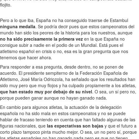
flojito.
Pero a lo que iba, España no ha conseguido traerse de Estambul
ninguna medalla
. Se podría decir pues que estos campeonatos del
mundo han sido los peores de la historia para los nuestros, aunque
no ha sido precisamente la primera vez
en la que España no
consigue subir a nadie en el podio de un Mundial. Está pues el
atletismo español en crisis o no, esa es la gran pregunta que nos
tenemos que hacer ahora.
Para responder a esa pregunta, desde dentro, no se ponen de
acuerdo. El presidente sempiterno de la Federación Española de
Atletismo, José María Odriozola, ha señalado que los resultados han
sido muy pero que muy flojos y ha culpado propiamente a los atletas,
que han estado muy por debajo de su nivel
. O sea, un sí pero no,
porque pueden ganar aunque no hayan ganado nada.
En cambio para algunos atletas, la actuación de la delegación
española no ha sido mala en estos campeonatos y no se puede
hablar de fracaso teniendo en cuenta que han faltado algunas de las
figuras nacionales, que
las expectativas son bajas
y que el futuro a
corto plazo tampoco pinta mucho mejor. O sea, un no pero sí, porque
los atletas españoles no han ganado nada pero es que no tienen