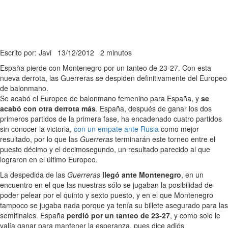
Escrito por: Javi
13/12/2012
2 minutos
España pierde con Montenegro por un tanteo de 23-27. Con esta
nueva derrota, las Guerreras se despiden definitivamente del Europeo
de balonmano.
Se acabó el Europeo de balonmano femenino para España, y
se
acabó con otra derrota más
. España, después de ganar los dos
primeros partidos de la primera fase, ha encadenado cuatro partidos
sin conocer la victoria,
con un empate ante Rusia
como mejor
resultado, por lo que las
Guerreras
terminarán este torneo entre el
puesto décimo y el decimosegundo, un resultado parecido al que
lograron en el último Europeo.
La despedida de las
Guerreras
llegó ante Montenegro
, en un
encuentro en el que las nuestras sólo se jugaban la posibilidad de
poder pelear por el quinto y sexto puesto, y en el que Montenegro
tampoco se jugaba nada porque ya tenía su billete asegurado para las
semifinales. España
perdió por un tanteo de 23-27
, y como solo le
valía ganar para mantener la esperanza, pues dice adiós