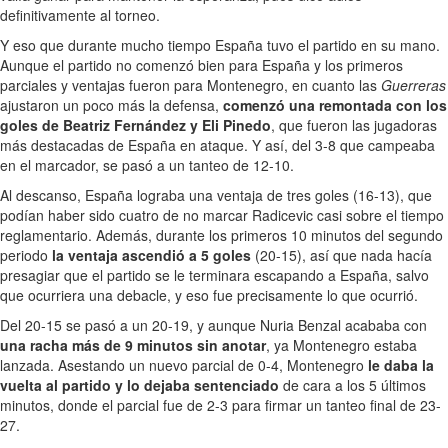
definitivamente al torneo.
Y eso que durante mucho tiempo España tuvo el partido en su mano.
Aunque el partido no comenzó bien para España y los primeros
parciales y ventajas fueron para Montenegro, en cuanto las
Guerreras
ajustaron un poco más la defensa,
comenzó una remontada con los
goles de Beatriz Fernández y Eli Pinedo
, que fueron las jugadoras
más destacadas de España en ataque. Y así, del 3-8 que campeaba
en el marcador, se pasó a un tanteo de 12-10.
Al descanso, España lograba una ventaja de tres goles (16-13), que
podían haber sido cuatro de no marcar Radicevic casi sobre el tiempo
reglamentario. Además, durante los primeros 10 minutos del segundo
periodo
la ventaja ascendió a 5 goles
(20-15), así que nada hacía
presagiar que el partido se le terminara escapando a España, salvo
que ocurriera una debacle, y eso fue precisamente lo que ocurrió.
Del 20-15 se pasó a un 20-19, y aunque Nuria Benzal acababa con
una racha más de 9 minutos sin anotar
, ya Montenegro estaba
lanzada. Asestando un nuevo parcial de 0-4, Montenegro
le daba la
vuelta al partido y lo dejaba sentenciado
de cara a los 5 últimos
minutos, donde el parcial fue de 2-3 para firmar un tanteo final de 23-
27.