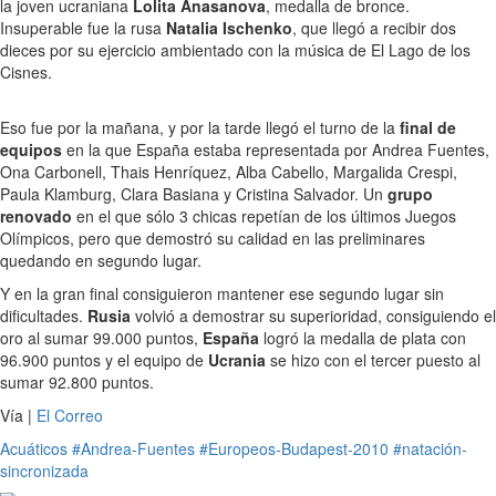
la joven ucraniana
Lolita Anasanova
, medalla de bronce.
Insuperable fue la rusa
Natalia Ischenko
, que llegó a recibir dos
dieces por su ejercicio ambientado con la música de El Lago de los
Cisnes.
Eso fue por la mañana, y por la tarde llegó el turno de la
final de
equipos
en la que España estaba representada por Andrea Fuentes,
Ona Carbonell, Thais Henríquez, Alba Cabello, Margalida Crespi,
Paula Klamburg, Clara Basiana y Cristina Salvador. Un
grupo
renovado
en el que sólo 3 chicas repetían de los últimos Juegos
Olímpicos, pero que demostró su calidad en las preliminares
quedando en segundo lugar.
Y en la gran final consiguieron mantener ese segundo lugar sin
dificultades.
Rusia
volvió a demostrar su superioridad, consiguiendo el
oro al sumar 99.000 puntos,
España
logró la medalla de plata con
96.900 puntos y el equipo de
Ucrania
se hizo con el tercer puesto al
sumar 92.800 puntos.
Vía |
El Correo
Acuáticos
#Andrea-Fuentes
#Europeos-Budapest-2010
#natación-
sincronizada