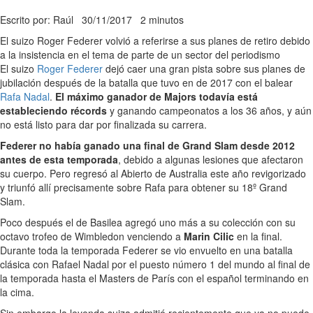
Escrito por: Raúl
30/11/2017
2 minutos
El suizo Roger Federer volvió a referirse a sus planes de retiro debido
a la insistencia en el tema de parte de un sector del periodismo
El suizo
Roger Federer
dejó caer una gran pista sobre sus planes de
jubilación después de la batalla que tuvo en de 2017 con el balear
Rafa Nadal
.
El máximo ganador de Majors todavía está
estableciendo récords
y ganando campeonatos a los 36 años, y aún
no está listo para dar por finalizada su carrera.
Federer no había ganado una final de Grand Slam desde 2012
antes de esta temporada
, debido a algunas lesiones que afectaron
su cuerpo. Pero regresó al Abierto de Australia este año revigorizado
y triunfó allí precisamente sobre Rafa para obtener su 18º Grand
Slam.
Poco después el de Basilea agregó uno más a su colección con su
octavo trofeo de Wimbledon venciendo a
Marin Cilic
en la final.
Durante toda la temporada Federer se vio envuelto en una batalla
clásica con Rafael Nadal por el puesto número 1 del mundo al final de
la temporada hasta el Masters de París con el español terminando en
la cima.
Sin embargo la leyenda suiza admitió recientemente que ya no puede