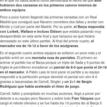
en el que no había acierto como demostraba el hecho de que
solo
hubieron dos canastas en los primeros catorce intentos de
ambos equipos
.
Poco a poco fueron llegando las primeras canastas con un Real
Madrid que consiguió que Navarro cometiera dos faltas y anotar con
Mirotic y Llull por parte del Madrid. Por su parte,
el Barça respondía
con Lorbek, Wallace e incluso Eidson
que estaba pasando muy
desapercibido en esta serie final y que tampoco es que hiciera
demasiado en este último partido. Al final del primer cuarto,
el
marcador era de 16-12 a favor de los azulgranas
.
En el segundo cuarto ambos equipos se soltaron un poco más y el
partido entró en una
montaña rusa de parciales
. El primero en
animar el partido fue el Barça porque un triple de Sada y 5 puntos de
Ingles le permitieron encadenar un
parcial de 8-0 que ponía el 24-16
en el marcador
. A Pablo Laso le tocó parar el partido y su equipo
respondió a la perfección porque devolvió el parcial con otro 8-0
gracias a lascanastas de Carroll, Singler y
un 2+1 de Sergio
Rodríguez que había acelerado el ritmo de juego
.
Carroll, fallón y precipitado en muchas acciones, llegó a poner por
delante a su equipo pero Navarro y sobre todo
Fran Vázquez
que
cargó el rebote ofensivo y se fue hasta los 10 puntos dio al Barça 5