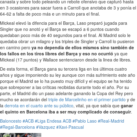
canasta y sobre todo peleando un rebote ofensivo que capturó hasta
en 3 ocasiones para sacar fuera a Carroll que anotaba de 3 y ponía el
64-62 a falta de poco más e un minuto para el final.
Mickeal elevó la difencia para el Barça, Laso preparó jugada para
Singler que no anotó y el Barça se escapó a 6 puntos cuando
quedaban poco más de 40 segundos para el final. Al Madrid solo le
quedaba obrar un milagro y los triples de Singler y Carroll lo pusieron
en camino pero
ya no dependía de ellos mismos sino también de
los fallos en los tiros libres del Barça y eso no ocurrió
ya que
Mickeal (17 puntos) y Wallace sentenciaron desde la linea de libres.
De esta forma, el Barça gana su tercera liga en los últimos cuatro
años y sigue imponiendo su ley aunque con más sufrimiento este año
porque el Madrid se lo ha puesto muy difícil y el equipo se ha tenido
que sobreponer a las críticas recibidas durante todo el año. Por su
parte, el Madrid dio un paso adelante ganando la Copa del Rey pero
mucho se acordarán del
triple de Marcelinho en el primer partido
y de
la
derrota en el cuarto ante su público
, vital, ya que sabía que
ganar
el quinto en Barcelona iba a ser muy complicado de conseguir
.
Baloncesto
#ACB
#Liga Endesa ACB
#Pablo Laso
#Real-Madrid
#Regal-Barcelona
#Vazquez
#Xavi-Pascual