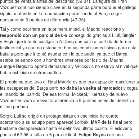
puntos de ventaja antes del descanso (39-34). La figura de Fran
Vázquez continuó siendo clave en la segunda parte porque el gallego
siguió anotando en la reanudación permitiendo al Barça coger
nuevamente 9 puntos de diferencia (47-36).
Tal y como ocurriera en la primera mitad, el Madrid reaccionó y
respondió con un parcial de 0-8
conseguido gracias a Llull, Singler
y Begic que intentó castigar a N’Dong que salió al partido de forma
testimonial ya que no estaba en buenas condiciones físicas para esta
batalla pero que intentó ayudar con lo que pudo, ya que el Barça
estaba peleando con 3 hombres interiores por los 5 del Madrid,
aunque Begic no aportó demasiado y Velickovic no estuvo al nivel que
había exhibido en otros partido.
El problema que tuvo el Real Madrid es que era capaz de reaccionar a
las escapadas del Barça pero
no daba la vuelta al marcador
y cogía
el mando del partido. De esa forma, Mickeal, Huertas y de nuevo
Vázquez volvían a elevar la diferencia a 9 puntos antes del definitivo
último periodo.
Sergio Lull se erigió en protagonistas en ese inicio de cuarto
acercando a su equipo pero apareció Lorbek,
MVP de la final
pero
bastante desaparecido hasta el definitivo último cuarto. El esloveno
ponía el 62-56 a falta de 6 para el final.
Felipe Reyes
con una