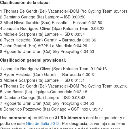
Clasificación de la etapa:
1 Thomas De Gendt (Bel) Vacansoleil-DCM Pro Cycling Team 6:54:41
2 Damiano Cunego (Ita) Lampre – ISD 0:00:56
3 Mikel Nieve Ituralde (Spa) Euskaltel – Euskadi 0:02:50
4 Joaquim Rodriguez Oliver (Spa) Katusha Team 0:03:22
5 Michele Scarponi (Ita) Lampre – ISD 0:03:34
6 Ryder Hesjedal (Can) Garmin – Barracuda 0:03:36
7 John Gadret (Fra) AG2R La Mondiale 0:04:29
8 Rigoberto Uran Uran (Col) Sky Procycling 0:04:53
Clasificación general provisional:
1 Joaquim Rodriguez Oliver (Spa) Katusha Team 91:04:16
2 Ryder Hesjedal (Can) Garmin – Barracuda 0:00:31
3 Michele Scarponi (Ita) Lampre – ISD 0:01:51
4 Thomas De Gendt (Bel) Vacansoleil-DCM Pro Cycling Team 0:02:18
5 Ivan Basso (Ita) Liquigas-Cannondale 0:03:18
6 Damiano Cunego (Ita) Lampre – ISD 0:03:43
7 Rigoberto Uran Uran (Col) Sky Procycling 0:04:52
8 Domenico Pozzovivo (Ita) Colnago – CSF Inox 0:05:47
Una
contrarreloj
en Milán de
31’5 kilómetros
decide el ganador y el
podio de este
Giro de Italia 2012
. Por desgracia, la ventaja que tiene
Purito
sobre su principal rival
no parece a priori suficiente
como