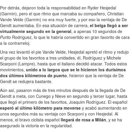
Por detrás, dejaron toda la responsabilidad en Ryder Hesjedal
(Garmin), pero el que ritmo que marcaba su compañero, Christian
Vande Velde (Garmin) no era muy fuerte, y por eso la ventaja de De
Gendt aumentaba. En esa situación de carrera,
el belga llegó a ser
virtualmente segundo en la general
, a apenas 10 segundos de
Purito
Rodríguez, lo que le habría convertido en gran favorito de cara
a la contrarreloj.
Una vez levantó el pie Vande Velde, Hesjedal apretó el ritmo y redujo
el grupo de los favoritos a tres unidades, él, Rodríguez y Michele
Scarponi (Lampre), hasta que el italiano decidió atacar. Todos estos
movimientos,
unido a lo largos que se le hicieron los durísimos
dos últimos kilómetros de puerto
, hicieron que la ventaja de De
Gendt se redujera bastante.
Aún así, pasaron más de tres minutos después de la llegada de De
Gendt a meta, con Cunego y Nieve en segundo y tercer lugar, hasta
que llegó el primero de los favoritos, Joaquim Rodríguez. El español
esperó al último kilómetro para moverse
y acabó aumentando en
unos segundos más su ventaja con Scarponi y con Hesjedal. Al
menos, el bravo ciclista español
llegará de rosa a Milán
, y se ha
asegurado la victoria en la regularidad.