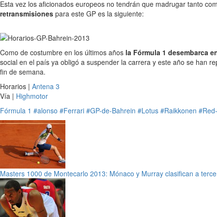
Esta vez los aficionados europeos no tendrán que madrugar tanto como
retransmisiones
para este GP es la siguiente:
Como de costumbre en los últimos años
la Fórmula 1 desembarca en
social en el país ya obligó a suspender la carrera y este año se han 
fin de semana.
Horarios |
Antena 3
Vía |
Highmotor
Fórmula 1
#alonso
#Ferrari
#GP-de-Bahrein
#Lotus
#Raikkonen
#Red-
Masters 1000 de Montecarlo 2013: Mónaco y Murray clasifican a terce