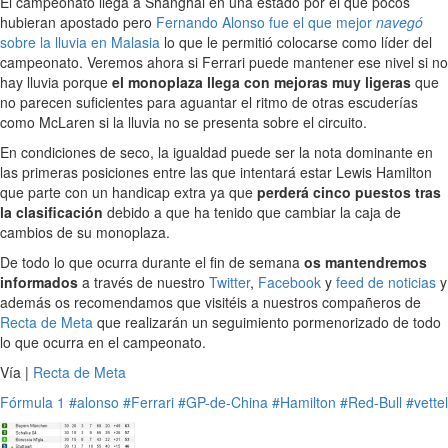
El campeonato llega a Shanghai en una estado por el que pocos
hubieran apostado pero
Fernando Alonso fue el que mejor
navegó
sobre la lluvia en Malasia
lo que le permitió colocarse como líder del
campeonato. Veremos ahora si Ferrari puede mantener ese nivel si no
hay lluvia porque
el monoplaza llega con mejoras muy ligeras
que
no parecen suficientes para aguantar el ritmo de otras escuderías
como McLaren si la lluvia no se presenta sobre el circuito.
En condiciones de seco, la igualdad puede ser la nota dominante en
las primeras posiciones entre las que intentará estar Lewis Hamilton
que parte con un handicap extra ya que
perderá cinco puestos tras
la clasificación
debido a que ha tenido que cambiar la caja de
cambios de su monoplaza.
De todo lo que ocurra durante el fin de semana
os mantendremos
informados
a través de nuestro
Twitter
,
Facebook
y
feed de noticias
y
además os recomendamos que visitéis a nuestros compañeros de
Recta de Meta
que realizarán un seguimiento pormenorizado de todo
lo que ocurra en el campeonato.
Vía |
Recta de Meta
Fórmula 1
#alonso
#Ferrari
#GP-de-China
#Hamilton
#Red-Bull
#vettel