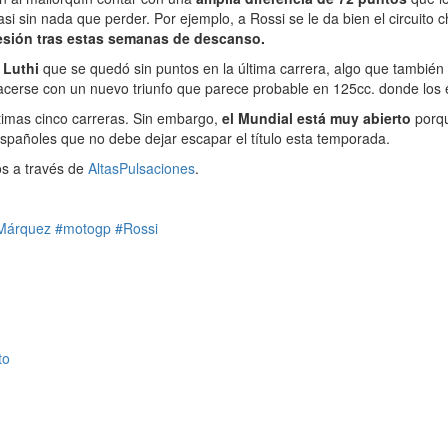
 casi sin nada que perder. Por ejemplo, a Rossi se le da bien el circui
lesión tras estas semanas de descanso.
 Luthi
que se quedó sin puntos en la última carrera, algo que también 
hacerse con un nuevo triunfo que parece probable en 125cc. donde los
ltimas cinco carreras. Sin embargo,
el Mundial está muy abierto
porqu
 españoles que no debe dejar escapar el título esta temporada.
s a través de
AltasPulsaciones
.
Márquez
#motogp
#Rossi
to