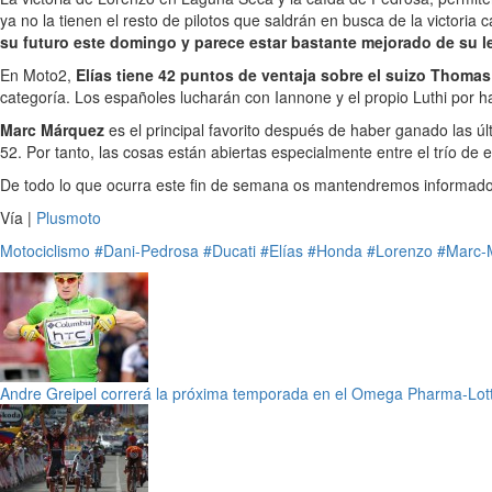
ya no la tienen el resto de pilotos que saldrán en busca de la victoria
su futuro este domingo y parece estar bastante mejorado de su 
En Moto2,
Elías tiene 42 puntos de ventaja sobre el suizo Thomas
categoría. Los españoles lucharán con Iannone y el propio Luthi por 
Marc Márquez
es el principal favorito después de haber ganado las ú
52. Por tanto, las cosas están abiertas especialmente entre el trío de
De todo lo que ocurra este fin de semana os mantendremos informado
Vía |
Plusmoto
Motociclismo
#Dani-Pedrosa
#Ducati
#Elías
#Honda
#Lorenzo
#Marc-
Andre Greipel correrá la próxima temporada en el Omega Pharma-Lot