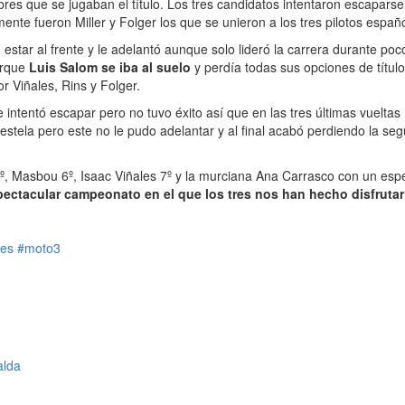
es que se jugaban el título. Los tres candidatos intentaron escaparse en
ente fueron Miller y Folger los que se unieron a los tres pilotos espa
so estar al frente y le adelantó aunque solo lideró la carrera durante
porque
Luis Salom se iba al suelo
y perdía todas sus opciones de títul
 Viñales, Rins y Folger.
e intentó escapar pero no tuvo éxito así que en las tres últimas vuelta
a estela pero este no le pudo adelantar y al final acabó perdiendo la s
, Masbou 6º, Isaac Viñales 7º y la murciana Ana Carrasco con un espe
pectacular campeonato en el que los tres nos han hecho disfruta
les
#moto3
alda