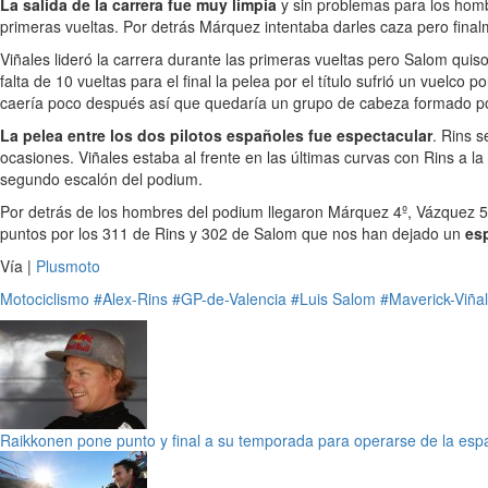
La salida de la carrera fue muy limpia
y sin problemas para los hombr
primeras vueltas. Por detrás Márquez intentaba darles caza pero finalm
Viñales lideró la carrera durante las primeras vueltas pero Salom qui
falta de 10 vueltas para el final la pelea por el título sufrió un vuelco 
caería poco después así que quedaría un grupo de cabeza formado por
La pelea entre los dos pilotos españoles fue espectacular
. Rins s
ocasiones. Viñales estaba al frente en las últimas curvas con Rins a l
segundo escalón del podium.
Por detrás de los hombres del podium llegaron Márquez 4º, Vázquez 5º
puntos por los 311 de Rins y 302 de Salom que nos han dejado un
es
Vía |
Plusmoto
Motociclismo
#Alex-Rins
#GP-de-Valencia
#Luis Salom
#Maverick-Viña
Raikkonen pone punto y final a su temporada para operarse de la esp