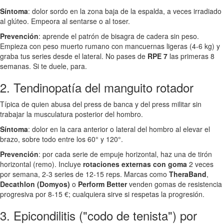
Síntoma
: dolor sordo en la zona baja de la espalda, a veces irradiado
al glúteo. Empeora al sentarse o al toser.
Prevención
: aprende el patrón de bisagra de cadera sin peso.
Empieza con peso muerto rumano con mancuernas ligeras (4-6 kg) y
graba tus series desde el lateral. No pases de
RPE 7
las primeras 8
semanas. Si te duele, para.
2. Tendinopatía del manguito rotador
Típica de quien abusa del press de banca y del press militar sin
trabajar la musculatura posterior del hombro.
Síntoma
: dolor en la cara anterior o lateral del hombro al elevar el
brazo, sobre todo entre los 60° y 120°.
Prevención
: por cada serie de empuje horizontal, haz una de tirón
horizontal (remo). Incluye
rotaciones externas con goma
2 veces
por semana, 2-3 series de 12-15 reps. Marcas como
TheraBand
,
Decathlon (Domyos)
o
Perform Better
venden gomas de resistencia
progresiva por 8-15 €; cualquiera sirve si respetas la progresión.
3. Epicondilitis ("codo de tenista") por