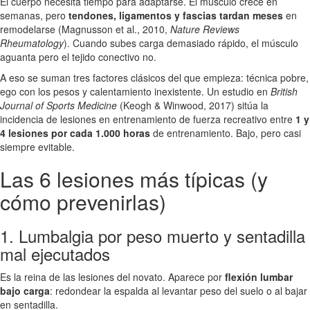
El cuerpo necesita tiempo para adaptarse. El músculo crece en
semanas, pero
tendones, ligamentos y fascias tardan meses
en
remodelarse (Magnusson et al., 2010,
Nature Reviews
Rheumatology
). Cuando subes carga demasiado rápido, el músculo
aguanta pero el tejido conectivo no.
A eso se suman tres factores clásicos del que empieza: técnica pobre,
ego con los pesos y calentamiento inexistente. Un estudio en
British
Journal of Sports Medicine
(Keogh & Winwood, 2017) sitúa la
incidencia de lesiones en entrenamiento de fuerza recreativo entre
1 y
4 lesiones por cada 1.000 horas
de entrenamiento. Bajo, pero casi
siempre evitable.
Las 6 lesiones más típicas (y
cómo prevenirlas)
1. Lumbalgia por peso muerto y sentadilla
mal ejecutados
Es la reina de las lesiones del novato. Aparece por
flexión lumbar
bajo carga
: redondear la espalda al levantar peso del suelo o al bajar
en sentadilla.