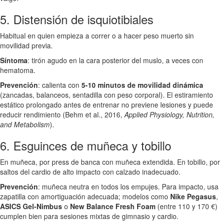
5. Distensión de isquiotibiales
Habitual en quien empieza a correr o a hacer peso muerto sin
movilidad previa.
Síntoma
: tirón agudo en la cara posterior del muslo, a veces con
hematoma.
Prevención
: calienta con
5-10 minutos de movilidad dinámica
(zancadas, balanceos, sentadilla con peso corporal). El estiramiento
estático prolongado antes de entrenar no previene lesiones y puede
reducir rendimiento (Behm et al., 2016,
Applied Physiology, Nutrition,
and Metabolism
).
6. Esguinces de muñeca y tobillo
En muñeca, por press de banca con muñeca extendida. En tobillo, por
saltos del cardio de alto impacto con calzado inadecuado.
Prevención
: muñeca neutra en todos los empujes. Para impacto, usa
zapatilla con amortiguación adecuada; modelos como
Nike Pegasus
,
ASICS Gel-Nimbus
o
New Balance Fresh Foam
(entre 110 y 170 €)
cumplen bien para sesiones mixtas de gimnasio y cardio.