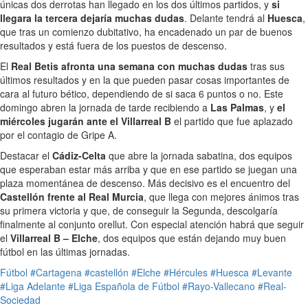
únicas dos derrotas han llegado en los dos últimos partidos, y
si
llegara la tercera dejaría muchas dudas
. Delante tendrá al
Huesca
,
que tras un comienzo dubitativo, ha encadenado un par de buenos
resultados y está fuera de los puestos de descenso.
El
Real Betis afronta una semana con muchas dudas
tras sus
últimos resultados y en la que pueden pasar cosas importantes de
cara al futuro bético, dependiendo de si saca 6 puntos o no. Este
domingo abren la jornada de tarde recibiendo a
Las Palmas
, y
el
miércoles jugarán ante el Villarreal B
el partido que fue aplazado
por el contagio de Gripe A.
Destacar el
Cádiz-Celta
que abre la jornada sabatina, dos equipos
que esperaban estar más arriba y que en ese partido se juegan una
plaza momentánea de descenso. Más decisivo es el encuentro del
Castellón frente al Real Murcia
, que llega con mejores ánimos tras
su primera victoria y que, de conseguir la Segunda, descolgaría
finalmente al conjunto orellut. Con especial atención habrá que seguir
el
Villarreal B – Elche
, dos equipos que están dejando muy buen
fútbol en las últimas jornadas.
Fútbol
#Cartagena
#castellón
#Elche
#Hércules
#Huesca
#Levante
#Liga Adelante
#Liga Española de Fútbol
#Rayo-Vallecano
#Real-
Sociedad