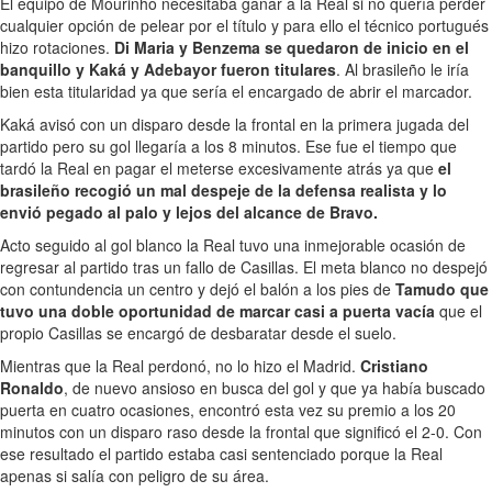
El equipo de Mourinho necesitaba ganar a la Real si no quería perder
cualquier opción de pelear por el título y para ello el técnico portugués
hizo rotaciones.
Di Maria y Benzema se quedaron de inicio en el
banquillo y Kaká y Adebayor fueron titulares
. Al brasileño le iría
bien esta titularidad ya que sería el encargado de abrir el marcador.
Kaká avisó con un disparo desde la frontal en la primera jugada del
partido pero su gol llegaría a los 8 minutos. Ese fue el tiempo que
tardó la Real en pagar el meterse excesivamente atrás ya que
el
brasileño recogió un mal despeje de la defensa realista y lo
envió pegado al palo y lejos del alcance de Bravo.
Acto seguido al gol blanco la Real tuvo una inmejorable ocasión de
regresar al partido tras un fallo de Casillas. El meta blanco no despejó
con contundencia un centro y dejó el balón a los pies de
Tamudo que
tuvo una doble oportunidad de marcar casi a puerta vacía
que el
propio Casillas se encargó de desbaratar desde el suelo.
Mientras que la Real perdonó, no lo hizo el Madrid.
Cristiano
Ronaldo
, de nuevo ansioso en busca del gol y que ya había buscado
puerta en cuatro ocasiones, encontró esta vez su premio a los 20
minutos con un disparo raso desde la frontal que significó el 2-0. Con
ese resultado el partido estaba casi sentenciado porque la Real
apenas si salía con peligro de su área.