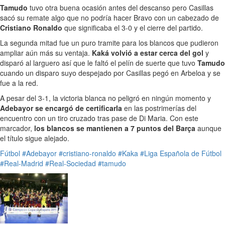
Tamudo
tuvo otra buena ocasión antes del descanso pero Casillas
sacó su remate algo que no podría hacer Bravo con un cabezado de
Cristiano Ronaldo
que significaba el 3-0 y el cierre del partido.
La segunda mitad fue un puro tramite para los blancos que pudieron
ampliar aún más su ventaja.
Kaká volvió a estar cerca del gol
y
disparó al larguero así que le faltó el pelín de suerte que tuvo
Tamudo
cuando un disparo suyo despejado por Casillas pegó en Arbeloa y se
fue a la red.
A pesar del 3-1, la victoria blanca no peligró en ningún momento y
Adebayor se encargó de certificarla
en las postrimerías del
encuentro con un tiro cruzado tras pase de Di Maria. Con este
marcador,
los blancos se mantienen a 7 puntos del Barça
aunque
el título sigue alejado.
Fútbol
#Adebayor
#cristiano-ronaldo
#Kaka
#Liga Española de Fútbol
#Real-Madrid
#Real-Sociedad
#tamudo