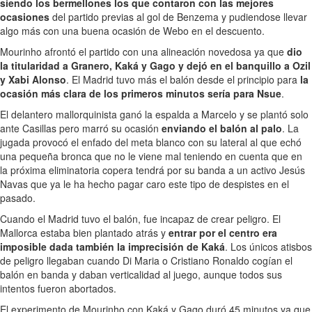
siendo los bermellones los que contaron con las mejores
ocasiones
del partido previas al gol de Benzema y pudiendose llevar
algo más con una buena ocasión de Webo en el descuento.
Mourinho afrontó el partido con una alineación novedosa ya que
dio
la titularidad a Granero, Kaká y Gago y dejó en el banquillo a Ozil
y Xabi Alonso
. El Madrid tuvo más el balón desde el principio para
la
ocasión más clara de los primeros minutos sería para Nsue
.
El delantero mallorquinista ganó la espalda a Marcelo y se plantó solo
ante Casillas pero marró su ocasión
enviando el balón al palo
. La
jugada provocó el enfado del meta blanco con su lateral al que echó
una pequeña bronca que no le viene mal teniendo en cuenta que en
la próxima eliminatoria copera tendrá por su banda a un activo Jesús
Navas que ya le ha hecho pagar caro este tipo de despistes en el
pasado.
Cuando el Madrid tuvo el balón, fue incapaz de crear peligro. El
Mallorca estaba bien plantado atrás y
entrar por el centro era
imposible dada también la imprecisión de Kaká
. Los únicos atisbos
de peligro llegaban cuando Di Maria o Cristiano Ronaldo cogían el
balón en banda y daban verticalidad al juego, aunque todos sus
intentos fueron abortados.
El experimento de Mourinho con Kaká y Gago duró 45 minutos ya que