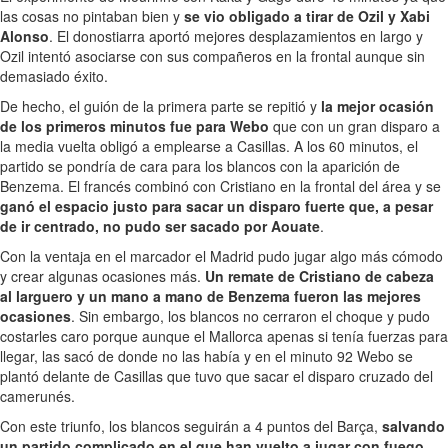
las cosas no pintaban bien y
se vio obligado a tirar de Ozil y Xabi
Alonso
. El donostiarra aportó mejores desplazamientos en largo y
Ozil intentó asociarse con sus compañeros en la frontal aunque sin
demasiado éxito.
De hecho, el guión de la primera parte se repitió y
la mejor ocasión
de los primeros minutos fue para Webo
que con un gran disparo a
la media vuelta obligó a emplearse a Casillas. A los 60 minutos, el
partido se pondría de cara para los blancos con la aparición de
Benzema. El francés combinó con Cristiano en la frontal del área y se
ganó el espacio justo para sacar un disparo fuerte que, a pesar
de ir centrado, no pudo ser sacado por Aouate
.
Con la ventaja en el marcador el Madrid pudo jugar algo más cómodo
y crear algunas ocasiones más.
Un remate de Cristiano de cabeza
al larguero y un mano a mano de Benzema fueron las mejores
ocasiones
. Sin embargo, los blancos no cerraron el choque y pudo
costarles caro porque aunque el Mallorca apenas si tenía fuerzas para
llegar, las sacó de donde no las había y en el minuto 92 Webo se
plantó delante de Casillas que tuvo que sacar el disparo cruzado del
camerunés.
Con este triunfo, los blancos seguirán a 4 puntos del Barça,
salvando
un partido complicado en el que han vuelto a jugar con fuego