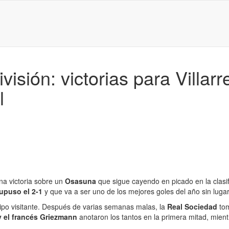
isión: victorias para Villarr
l
na victoria sobre un
Osasuna
que sigue cayendo en picado en la clasif
supuso el 2-1
y que va a ser uno de los mejores goles del año sin luga
ipo visitante. Después de varias semanas malas, la
Real Sociedad
tom
y el francés Griezmann
anotaron los tantos en la primera mitad, mien