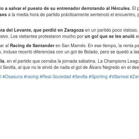
o a salvar el puesto de su entrenador derrotando al Hércules
. El
ses
a la media hora de partido prácticamente sentenció el encuentro, p
sta del Levante, que perdió en Zaragoza
en un partido poco vistoso,
cisivo. Los visitantes protestaron mucho por
un gol que se les anuló
en
ar al
Racing de Santander
en San Mamés. En ese tiempo, la renta para
o, incluso recortó diferencias con un gol de Bolado, pero se quedó a la
lla
, en el partido que cerraba la jornada sabatina. La Champions Lea
l Sevilla, al que no le sirvió de nada el gol de Álvaro Negredo en el de
l
#Osasuna
#racing
#Real-Sociedad
#Sevilla
#Sporting
#Villarreal
#Za