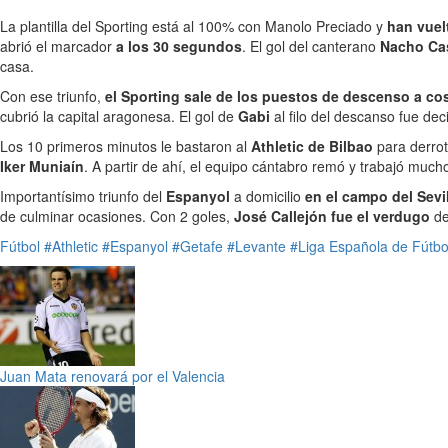
La plantilla del Sporting está al 100% con Manolo Preciado y
han vuelt
abrió el marcador
a los 30 segundos
. El gol del canterano
Nacho Ca
casa.
Con ese triunfo,
el Sporting sale de los puestos de descenso a co
cubrió la capital aragonesa. El gol de
Gabi
al filo del descanso fue de
Los 10 primeros minutos le bastaron al
Athletic de Bilbao
para derrot
Iker Muniaín
. A partir de ahí, el equipo cántabro remó y trabajó much
Importantísimo triunfo del
Espanyol
a domicilio
en el campo del Sevi
de culminar ocasiones. Con 2 goles,
José Callejón fue el verdugo
de
Fútbol
#Athletic
#Espanyol
#Getafe
#Levante
#Liga Española de Fútbo
Juan Mata renovará por el Valencia