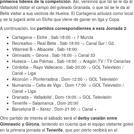
primeros líderes de la competición
. Así, veremos que tal se le da al
Valladolid visitar el campo del goleado Granada, o que tal se le da al
Betis visitar a sus vecinos de Huelva. El Cartagena actuará como local
y se la jugará ante un Elche que viene de ganar en liga y Copa.
A continuación, los
partidos correspondientes a esta Jornada 2
:
Cartagena – Elche , Sab-18:00 -> 7 Murcia
Recreativo – Real Betis , Sab-18:00 -> Canal Sur / G2
Villarreal B – Albacete , Sab-18:00
Gimnastic – Girona , Sab-18:00 -> Canal 33
Huesca – Las Palmas , Sab-18:00 -> Aragón TV / TV Canarias
Córdoba – Rayo Vallecano , Sab-20:00 -> GOL Televisión /
Canal + Liga
Alcorcón – Ponferradina , Dom-12:00 -> GOL Televisión
Numancia – Celta de Vigo , Dom-17:00 -> GOL Televisión /
Canal + Liga
Granada – Valladolid , Dom-19:00 -> GOL Televisión
Tenerife – Salamanca , Dom-20:00
Barcelona B – Xerez , Dom-21:00 -> Canal +
Otro partido de interés el sábado será el
derby catalán entre
Gimnastic y Girona
, teniendo en cuenta que el equipo visitante goleó
en la primera jornada al
Tenerife
, que por cierto recibirá en el