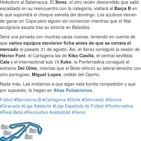
Heliodoro al Salamanca. El
Xerez
, el otro recién descendido que salió
escaldado en su reencuentro con la categoría, visitará al
Barça B
en
lo que supondrá el choque estrella del domingo. Los azulinos vienen
de ganar en Copa pero siguen sin convencer mientras que el filial
azulgrana asusta tras su victoria en Balaídos.
Será una jornada con muchas caras nuevas, teniendo en cuenta de
que
varios equipos movieron ficha antes de que se cerrara el
mercado
el pasado 31 de agosto. Así, el Xerez consiguió la cesión de
Héctor Font
, el Cartagena las de
Kiko Casilla
, el central sevillista
Cala
y el internacional sub 19
Koke
, la Ponferradina consiguió al
extremo
Del Olmo
, mientas que el Betis reforzó su lateral derecho con
otro portugúes,
Miguel Lopes
, cedido del Oporto.
Nada más. Les invitamos a que sigan esta bonita competición y que
por supuesto, lo hagan en
Altas Pulsaciones
.
Fútbol
#Barcelona-B
#Cartagena
#Elche
#Gimnastic
#Girona
#Granada
#Liga Adelante
#Liga Española de Fútbol
#Ponferradina
#Real-Betis
#Recreativo
#valladolid
#Xerez