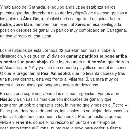
Y hablando del
Granada
, el equipo andaluz se estabiliza en los
puestos que dan derecho a disputar los
playoffs
de ascenso gracias a
los goles de
Álex Geijo
, pichichi de la categoría. Los goles de otro
ilustre,
José Mari
, también mantienen al
Xerez
en esa privilegiada
posición después de ganar un partido muy complicado en Cartagena,
un rival directo en esa lucha.
Los resultados de esta Jornada 22 aprietan aún más si cabe la
clasificación, y es que en 2ª división
ganar 2 partidos te pone arriba
y perder 2 te pone abajo
. Que le pregunten al
Alcorcón
, que derrotó
al Albacete por 2-0 y ya está tan cerca de playoffs como del descenso.
O que le pregunten al
Real Valladolid
, que no levanta cabeza y tras
una nueva derrota, esta vez frente al Villarreal B, ya mira muy de
cerca a los equipos que ocupan puestos de descenso.
En esa zona seguimos viendo las mismas urgencias. Vemos a un
Nástic
y a un Las Palmas que son incapaces de ganar y que
regalaron un pobre empate a cero, lo mismo que vimos en el Recre –
Elche para desgracia de ambos, los locales no se alejan del descenso
y los visitantes no se acercan a la cabeza. Para angustia la que se
vivió en
Tenerife
, donde Nino rescató un punto en el tiempo de
descuento frente al Girona, punto que le sirve para ceder la última