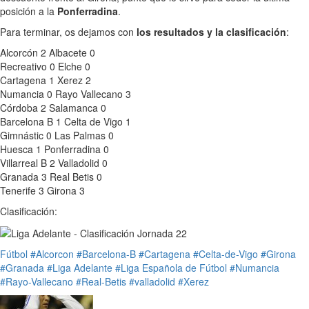
posición a la
Ponferradina
.
Para terminar, os dejamos con
los resultados y la clasificación
:
Alcorcón 2 Albacete 0
Recreativo 0 Elche 0
Cartagena 1 Xerez 2
Numancia 0 Rayo Vallecano 3
Córdoba 2 Salamanca 0
Barcelona B 1 Celta de Vigo 1
Gimnástic 0 Las Palmas 0
Huesca 1 Ponferradina 0
Villarreal B 2 Valladolid 0
Granada 3 Real Betis 0
Tenerife 3 Girona 3
Clasificación:
Fútbol
#Alcorcon
#Barcelona-B
#Cartagena
#Celta-de-Vigo
#Girona
#Granada
#Liga Adelante
#Liga Española de Fútbol
#Numancia
#Rayo-Vallecano
#Real-Betis
#valladolid
#Xerez