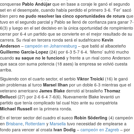
conquense
Pablo Andújar
que en base a coraje le ganó el segundo
set en el desempate, cuando había perdido el primero 3-6. ‘Fer’ sacó
bien pero
no pudo resolver las cinco oportunidades de rotura
que
tuvo en el segundo parcial y Pablo se llenó de confianza para ganar 7-
6(3) y luego en el set decisivo en la única oportunidad de rompimiento
cerrar por 6-4 un partido que se convierte en el mejor resultado de su
carrera. Su rival en tercera ronda será el sudafricano
Kevin
Anderson
–
campeón en Johannesburg
– que batió al albaceteño
Guillermo García-Lopez
(24) por 6-3 5-7 6-4. ‘Memo’ sufrió mucho
cuando
su saque no le funcionó
y frente a un rival como Anderson
que saca con suma potencia (18 ases) la empresa se volvió cuesta
arriba.
Siguiendo con el cuarto sector, el serbio
Viktor Troicki
(16) le ganó
sin problemas al turco
Marsel Ilhan
por un doble 6-3 mientras que el
veterano americano
James Blake
derrotó al brasileño
Thomaz
Bellucci
(27) por 2-6 6-4 7-6(6). Nuevamente Blake levantó un
partido que tenía complicado tal cual hizo ante su compatriota
Michael Russell
en la primera ronda.
En el tercer sector del cuadro el sueco
Robin Söderling
(4) campeón
en
Brisbane
,
Rotterdam
y
Marsella
tuvo necesidad de emplearse a
fondo para vencer al croata
Ivan Dodig
–
campeón en Zagreb
– por