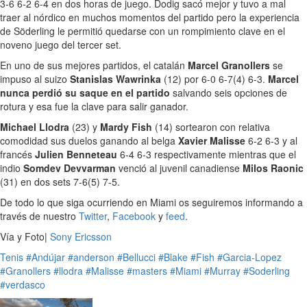
3-6 6-2 6-4 en dos horas de juego. Dodig sacó mejor y tuvo a mal
traer al nórdico en muchos momentos del partido pero la experiencia
de Söderling le permitió quedarse con un rompimiento clave en el
noveno juego del tercer set.
En uno de sus mejores partidos, el catalán
Marcel Granollers
se
impuso al suizo
Stanislas Wawrinka
(12) por 6-0 6-7(4) 6-3.
Marcel
nunca perdió su saque en el partido
salvando seis opciones de
rotura y esa fue la clave para salir ganador.
Michael Llodra
(23) y
Mardy Fish
(14) sortearon con relativa
comodidad sus duelos ganando al belga
Xavier Malisse
6-2 6-3 y al
francés
Julien Benneteau
6-4 6-3 respectivamente mientras que el
indio
Somdev Devvarman
venció al juvenil canadiense
Milos Raonic
(31) en dos sets 7-6(5) 7-5.
De todo lo que siga ocurriendo en Miami os seguiremos informando a
través de nuestro
Twitter
,
Facebook
y
feed
.
Vía y Foto|
Sony Ericsson
Tenis
#Andújar
#anderson
#Bellucci
#Blake
#Fish
#Garcia-Lopez
#Granollers
#llodra
#Malisse
#masters
#Miami
#Murray
#Soderling
#verdasco