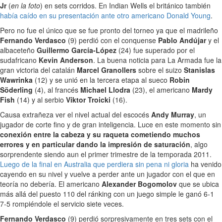
Jr
(
en la foto
) en sets corridos. En Indian Wells el británico también
había caído en su presentación ante otro americano Donald Young
.
Pero no fue el único que se fue pronto del torneo ya que el madrileño
Fernando Verdasco
(9) perdió con el conquense
Pablo Andújar
y el
albaceteño
Guillermo García-López
(24) fue superado por el
sudafricano
Kevin Anderson
. La buena noticia para La Armada fue la
gran victoria del catalán
Marcel Granollers
sobre el suizo
Stanislas
Wawrinka
(12) y se unió en la tercera etapa al sueco
Robin
Söderling
(4), al francés
Michael Llodra
(23), el americano
Mardy
Fish
(14) y al serbio
Viktor Troicki
(16).
Causa extrañeza ver el nivel actual del escocés
Andy Murray
, un
jugador de corte fino y de gran inteligencia. Luce en este momento sin
conexión entre la cabeza y su raqueta cometiendo muchos
errores y en particular dando la impresión de saturación
, algo
sorprendente siendo aun el primer trimestre de la temporada 2011.
Luego de la final en Australia que perdiera sin pena ni gloria
ha venido
cayendo en su nivel y vuelve a perder ante un jugador con el que en
teoría no debería. El americano
Alexander Bogomolov
que se ubica
más allá del puesto 110 del ránking con un juego simple le ganó 6-1
7-5 rompiéndole el servicio siete veces.
Fernando Verdasco
(9) perdió sorpresivamente en tres sets con el