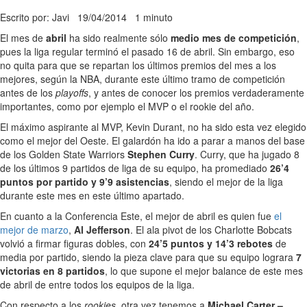
Escrito por: Javi
19/04/2014
1 minuto
El mes de
abril
ha sido realmente sólo
medio mes de competición
,
pues la liga regular terminó el pasado 16 de abril. Sin embargo, eso
no quita para que se repartan los últimos premios del mes a los
mejores, según la NBA, durante este último tramo de competición
antes de los
playoffs
, y antes de conocer los premios verdaderamente
importantes, como por ejemplo el MVP o el rookie del año.
El máximo aspirante al MVP, Kevin Durant, no ha sido esta vez elegido
como el mejor del Oeste. El galardón ha ido a parar a manos del base
de los Golden State Warriors
Stephen Curry
. Curry, que ha jugado 8
de los últimos 9 partidos de liga de su equipo, ha promediado
26’4
puntos por partido y 9’9 asistencias
, siendo el mejor de la liga
durante este mes en este último apartado.
En cuanto a la Conferencia Este, el mejor de abril es quien fue
el
mejor de marzo
,
Al Jefferson
. El ala pivot de los Charlotte Bobcats
volvió a firmar figuras dobles, con
24’5 puntos y 14’3 rebotes
de
media por partido, siendo la pieza clave para que su equipo lograra
7
victorias en 8 partidos
, lo que supone el mejor balance de este mes
de abril de entre todos los equipos de la liga.
Con respecto a los
rookies
, otra vez tenemos a
Michael Carter –