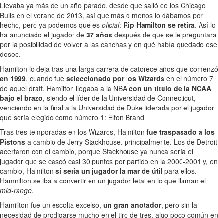
Llevaba ya más de un año parado, desde que salió de los Chicago
Bulls en el verano de 2013, así que más o menos lo dábamos por
hecho, pero ya podemos que es
oficial
:
Rip Hamilton se retira
. Así lo
ha anunciado el jugador de
37 años
después de que se le preguntara
por la posibilidad de volver a las canchas y en qué había quedado ese
deseo.
Hamilton lo deja tras una larga carrera de catorece años que comenzó
en 1999
, cuando fue
seleccionado por los Wizards
en el número 7
de aquel draft. Hamilton llegaba a la NBA
con un título de la NCAA
bajo el brazo
, siendo el líder de la Universidad de Connecticut,
venciendo en la final a la Universidad de Duke liderada por el jugador
que sería elegido como número 1: Elton Brand.
Tras tres temporadas en los Wizards, Hamilton
fue traspasado a los
Pistons
a cambio de Jerry Stackhouse, principalmente. Los de Detroit
acertaron con el cambio, porque Stackhouse ya nunca sería el
jugador que se cascó casi 30 puntos por partido en la 2000-2001 y, en
cambio, Hamilton
sí sería un jugador la mar de útil
para ellos.
Hamnilton se iba a convertir en un jugador letal en lo que llaman el
mid-range
.
Hamillton fue un escolta excelso,
un gran anotador
, pero sin la
necesidad de prodigarse mucho en el tiro de tres, algo poco común en