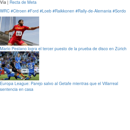
Vía |
Recta de Meta
WRC
#Citroen
#Ford
#Loeb
#Raikkonen
#Rally-de-Alemania
#Sordo
Mario Pestano logra el tercer puesto de la prueba de disco en Zúrich
Europa League: Parejo salvo al Getafe mientras que el Villarreal
sentencia en casa