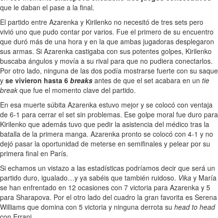
que le daban el pase a la final.
El partido entre Azarenka y Kirilenko no necesitó de tres sets pero
vivió uno que pudo contar por varios. Fue el primero de su encuentro
que duró más de una hora y en la que ambas jugadoras desplegaron
sus armas. Si Azarenka castigaba con sus potentes golpes, Kirilenko
buscaba ángulos y movía a su rival para que no pudiera conectarlos.
Por otro lado, ninguna de las dos podía mostrarse fuerte con su saque
y
se vivieron hasta 6
breaks
antes de que el set acabara en un
tie
break
que fue el momento clave del partido.
En esa muerte súbita Azarenka estuvo mejor y se colocó con ventaja
de 6-1 para cerrar el set sin problemas. Ese golpe moral fue duro para
Kirilenko que además tuvo que pedir la asistencia del médico tras la
batalla de la primera manga. Azarenka pronto se colocó con 4-1 y no
dejó pasar la oportunidad de meterse en semifinales y pelear por su
primera final en París.
Si echamos un vistazo a las estadísticas podríamos decir que será un
partido duro, igualado…y ya sabéis que también ruidoso.
Vika
y María
se han enfrentado en 12 ocasiones con 7 victoria para Azarenka y 5
para Sharapova. Por el otro lado del cuadro la gran favorita es Serena
Williams que domina con 5 victoria y ninguna derrota su
head to head
con Errani.