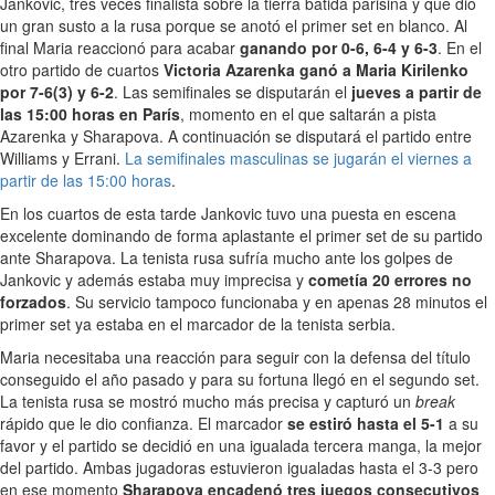
Jankovic, tres veces finalista sobre la tierra batida parisina y que dio
un gran susto a la rusa porque se anotó el primer set en blanco. Al
final Maria reaccionó para acabar
ganando por 0-6, 6-4 y 6-3
. En el
otro partido de cuartos
Victoria Azarenka ganó a Maria Kirilenko
por 7-6(3) y 6-2
. Las semifinales se disputarán el
jueves a partir de
las 15:00 horas en París
, momento en el que saltarán a pista
Azarenka y Sharapova. A continuación se disputará el partido entre
Williams y Errani.
La semifinales masculinas se jugarán el viernes a
partir de las 15:00 horas
.
En los cuartos de esta tarde Jankovic tuvo una puesta en escena
excelente dominando de forma aplastante el primer set de su partido
ante Sharapova. La tenista rusa sufría mucho ante los golpes de
Jankovic y además estaba muy imprecisa y
cometía 20 errores no
forzados
. Su servicio tampoco funcionaba y en apenas 28 minutos el
primer set ya estaba en el marcador de la tenista serbia.
Maria necesitaba una reacción para seguir con la defensa del título
conseguido el año pasado y para su fortuna llegó en el segundo set.
La tenista rusa se mostró mucho más precisa y capturó un
break
rápido que le dio confianza. El marcador
se estiró hasta el 5-1
a su
favor y el partido se decidió en una igualada tercera manga, la mejor
del partido. Ambas jugadoras estuvieron igualadas hasta el 3-3 pero
en ese momento
Sharapova encadenó tres juegos consecutivos