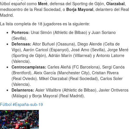
fútbol español como
Meré
, defensa del Sporting de Gijón,
Oiarzabal
,
mediocentro de la Real Sociedad, o
Borja Mayoral
, delantero del Real
Madrid.
La lista completa de 18 jugadores es la siguiente:
Porteros:
Unai Simón (Athletic de Bilbao) y Juan Soriano
(Sevilla).
Defensas:
Aitor Buñuel (Osasuna), Diego Alende (Celta de
Vigo), Aarón Caricol (Espanyol), José Amo (Sevilla), Jorge Meré
(Sporting de Gijón), Adrián Marín (Villarreal) y Antonio Latorre
(Valencia).
Centrocampistas:
Carles Aleñá (FC Barcelona), Sergi Canós
(Brentford), Aleix García (Manchester City), Cristian Rivera
(Real Oviedo). Mikel Oiarzabal (Real Sociedad), Carlos Soler
(Valencia).
Delanteros:
Asier Villalibre (Athletic de Bilbao), Javier Ontiveros
(Málaga) y Borja Mayoral (Real Madrid).
Fútbol
#España-sub-19