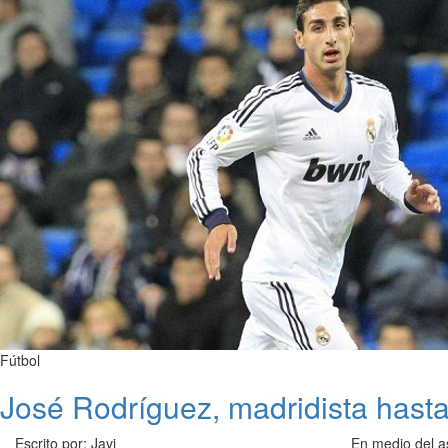
Fútbol
José Rodríguez, madridista hast
Escrito por: Javi
En medio del a