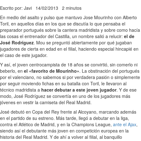
Escrito por: Javi
14/02/2013
2 minutos
En medio del asalto y pulso que mantuvo Jose Mourinho con Alberto
Toril, en aquellos días en los que se discutía lo que pensaba el
preparador portugués sobre la cantera madridista y sobre como hacía
las cosas el entrenador del Castilla, un nombre salió a relucir:
el de
José Rodríguez
. Mou se preguntó abiertamente por qué jugaban
jugadores de cierta en edad en el filial, haciendo especial hincapié en
el caso de este jugador.
Y así, el joven centrocampista de 18 años se convirtió, sin comerlo ni
beberlo, en
el «favorito de Mourinho»
. La obstinación del portugués
por el valenciano, no sabemos si por verdadera pasión o simplemente
por seguir moviendo fichas en su batalla con Toril, le llevaron al
técnico madridista a
hacer debutar a este joven jugador
. Y de ese
modo, José Rodríguez se convertía en uno de los jugadores más
jóvenes en vestir la camiseta del Real Madrid.
José debutó en Copa del Rey frente al Alcoyano, marcando además
en el partido de su estreno. Más tarde, llegó a debutar en la liga,
contra el Atlético de Madrid, y en la Champions League,
ante el Ajax
,
siendo así el debutante más joven en competición europea en la
historia del Real Madrid. Y de ahí a volver al filial, al banquillo