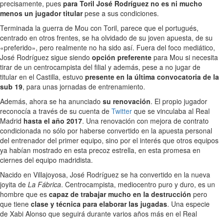
precisamente, pues
para Toril José Rodríguez no es ni mucho
menos un jugador titular
pese a sus condiciones.
Terminada la guerra de Mou con Toril, parece que el portugués,
centrado en otros frentes, se ha olvidado de su joven apuesta, de su
«preferido», pero realmente no ha sido así. Fuera del foco mediático,
José Rodríguez sigue siendo
opción preferente
para Mou si necesita
tirar de un centrocampista del filial y además, pese a no jugar de
titular en el Castilla, estuvo
presente en la última convocatoria de la
sub 19
, para unas jornadas de entrenamiento.
Además, ahora se ha anunciado
su renovación
. El propio jugador
reconocía a través de su cuenta de
Twitter
que se vinculaba al Real
Madrid
hasta el año 2017
. Una renovación con mejora de contrato
condicionada no sólo por haberse convertido en la apuesta personal
del entrenador del primer equipo, sino por el interés que otros equipos
ya habían mostrado en esta precoz estrella, en esta promesa en
ciernes del equipo madridista.
Nacido en Villajoyosa, José Rodríguez se ha convertido en la nueva
joyita de
La Fábrica
. Centrocampista, mediocentro puro y duro, es un
hombre que es
capaz de trabajar mucho en la destrucción
pero
que tiene
clase y técnica para elaborar las jugadas
. Una especie
de Xabi Alonso que seguirá durante varios años más en el Real