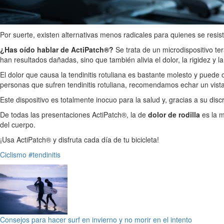
Por suerte, existen alternativas menos radicales para quienes se resiste
¿Has oído hablar de
ActiPatch®?
Se trata de un microdispositivo ter
han resultados dañadas, sino que también alivia el dolor, la rigidez y l
El dolor que causa la tendinitis rotuliana es bastante molesto y puede
personas que sufren tendinitis rotuliana, recomendamos echar un vist
Este dispositivo es totalmente inocuo para la salud y, gracias a su dis
De todas las presentaciones ActiPatch®, la de
dolor de rodilla
es la 
del cuerpo.
¡Usa ActiPatch® y disfruta cada día de tu bicicleta!
Ciclismo
#tendinitis
Consejos para hacer surf en invierno y no morir en el intento