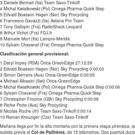
3 Daniele Bennati (Ita) Team Saxo-Tinkoff
4 Michal Kwiatkowski (Pol) Omega Pharma-Quick Step
5 Edvald Boasson Hagen (Nor) Sky Procycling
6 Francesco Gavazzi (Ita) Astana Pro Team
7 Tony Gallopin (Fra) RadioShack Leopard
8 Arthur Vichot (Fra) FDJ.fr
9 Manuele Mori (Ita) Lampre-Merida
10 Sylvain Chavanel (Fra) Omega Pharma-Quick Step
Clasificación general provisional:
1 Daryl Impey (RSA) Orica-GreenEdge 27:12:29
2 Edvald Boasson Hagen (Nor) Sky Procycling 0:00:03
3 Simon Gerrans (Aus) Orica-GreenEdge 0:00:05
4 Michael Albasini (Swi) Orica-GreenEdge
5 Michal Kwiatkowski (Pol) Omega Pharma-Quick Step 0:00:06
6 Sylvain Chavanel (Fra) Omega Pharma-Quick Step
7 Christopher Froome (GBr) Sky Procycling 0:00:08
8 Richie Porte (Aus) Sky Procycling
9 Nicolas Roche (Irl) Team Saxo-Tinkoff 0:00:14
10 Roman Kreuziger (Cze) Team Saxo-Tinkoff
Mañana llega por fin la alta montaña con la primera etapa pirenaica, q
subida previa al
Col de Pailhères
, de 15 kilómetros. Dos puertos dur