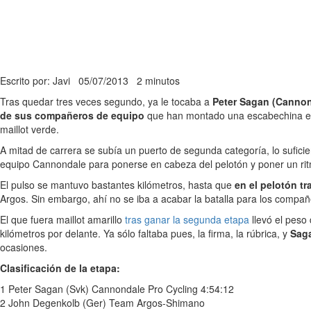
Escrito por: Javi
05/07/2013
2 minutos
Tras quedar tres veces segundo, ya le tocaba a
Peter Sagan (Cannon
de sus compañeros de equipo
que han montado una escabechina en 
maillot verde.
A mitad de carrera se subía un puerto de segunda categoría, lo sufic
equipo Cannondale para ponerse en cabeza del pelotón y poner un ritmo
El pulso se mantuvo bastantes kilómetros, hasta que
en el pelotón tr
Argos. Sin embargo, ahí no se iba a acabar la batalla para los compañe
El que fuera maillot amarillo
tras ganar la segunda etapa
llevó el peso
kilómetros por delante. Ya sólo faltaba pues, la firma, la rúbrica, y
Saga
ocasiones.
Clasificación de la etapa:
1 Peter Sagan (Svk) Cannondale Pro Cycling 4:54:12
2 John Degenkolb (Ger) Team Argos-Shimano