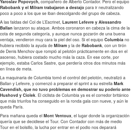
Yaroslav Popovych,
compañero de Alberto Contador. Pero el equipo
Rabobank y el Milram trabajaron a destajo
para ir neutralizando
poco a poco a los que se iban descolgando del grupo de cabeza.
A las faldas del Col de L’Escrinet,
Laurent Lefevre y Alessandro
Ballan
lanzaron su ataque. Ambos coronaron en cabeza la cima de la
cota de segunda categoría, y aunque nunca gozarón de una buena
ventaja, vendieron muy cara la piel del oso. Si el equipo
Columbia
no
hubiera recibido la ayuda de
Milram
y la de
Rabobank
, con un tirón
de Denis Menchov que rompió al pelotón prácticamente en dos en el
ascenso, hubiera costado mucho más la caza. En ese corte, por
ejemplo, estaba Carlos Sastre, que perdería otros dos minutos más
en línea de meta.
La maquinaria de Columbia tomó el control del pelotón, neutralizó a
Ballan y Lefevre, y comenzó a preparar el sprint a su estrella
Mark
Cavendish, que no tuvo problemas en demostrar su poderío ante
Hushovd y Ciolek
. El ciclista de Columbia ya es el corredor británico
que más triunfos ha conseguido en la ronda gala con nueve, y aún le
queda París.
Para mañana queda el
Mont Ventoux
, el lugar donde la organización
quería que se decidiese el Tour. Con Contador con más de medio
Tour en el bolsillo, la lucha por entrar en el podio nos deparará