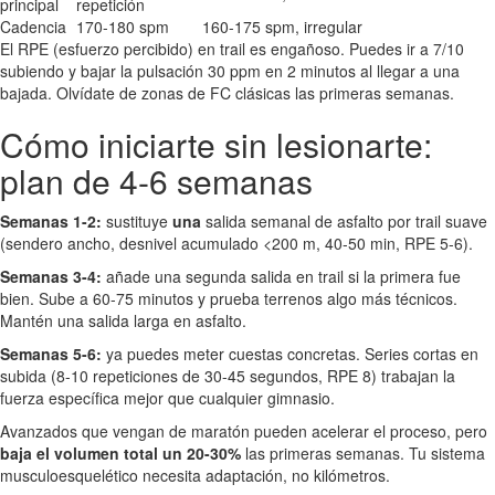
principal
repetición
Cadencia
170-180 spm
160-175 spm, irregular
El RPE (esfuerzo percibido) en trail es engañoso. Puedes ir a 7/10
subiendo y bajar la pulsación 30 ppm en 2 minutos al llegar a una
bajada. Olvídate de zonas de FC clásicas las primeras semanas.
Cómo iniciarte sin lesionarte:
plan de 4-6 semanas
Semanas 1-2:
sustituye
una
salida semanal de asfalto por trail suave
(sendero ancho, desnivel acumulado <200 m, 40-50 min, RPE 5-6).
Semanas 3-4:
añade una segunda salida en trail si la primera fue
bien. Sube a 60-75 minutos y prueba terrenos algo más técnicos.
Mantén una salida larga en asfalto.
Semanas 5-6:
ya puedes meter cuestas concretas. Series cortas en
subida (8-10 repeticiones de 30-45 segundos, RPE 8) trabajan la
fuerza específica mejor que cualquier gimnasio.
Avanzados que vengan de maratón pueden acelerar el proceso, pero
baja el volumen total un 20-30%
las primeras semanas. Tu sistema
musculoesquelético necesita adaptación, no kilómetros.