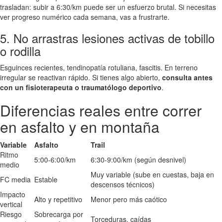
trasladan: subir a 6:30/km puede ser un esfuerzo brutal. Si necesitas
ver progreso numérico cada semana, vas a frustrarte.
5. No arrastras lesiones activas de tobillo
o rodilla
Esguinces recientes, tendinopatía rotuliana, fascitis. En terreno
irregular se reactivan rápido. Si tienes algo abierto,
consulta antes
con un fisioterapeuta o traumatólogo deportivo
.
Diferencias reales entre correr
en asfalto y en montaña
Variable
Asfalto
Trail
Ritmo
5:00-6:00/km
6:30-9:00/km (según desnivel)
medio
Muy variable (sube en cuestas, baja en
FC media
Estable
descensos técnicos)
Impacto
Alto y repetitivo
Menor pero más caótico
vertical
Riesgo
Sobrecarga por
Torceduras, caídas