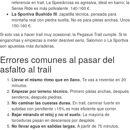
referencia en trail. La Speedcross es agresiva, ideal en barro; la
Sense Ride es más polivalente. 140-160 €.
La Sportiva Bushido III
: zapatilla técnica, pensada para
montaña real con piedra suelta. No es para pistas anchas. Unos
150-160 €.
Si solo vas a hacer trail muy ocasional, la Pegasus Trail cumple. Si te
enganchas y empiezas a meter desnivel serio, Salomon o La Sportiva
son apuestas más duraderas.
Errores comunes al pasar del
asfalto al trail
Llevar el mismo ritmo que en llano.
Te vas a reventar en 20
minutos.
Empezar por terreno técnico.
Primero pistas anchas, después
senderos, después piedras.
No caminar las cuestas duras.
En trail, caminar fuerte en
subidas con pendiente >15% es más eficiente que correr.
Bajar mirando el reloj y no el suelo.
La mayoría de
torceduras pasan en descensos por despiste.
No llevar agua en salidas largas.
A partir de 75 minutos,