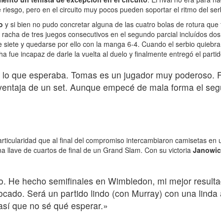
 riesgo, pero en el circuito muy pocos pueden soportar el ritmo del serb
o
y si bien no pudo concretar alguna de las cuatro bolas de rotura que
 racha de tres juegos consecutivos en el segundo parcial incluídos do
siete y quedarse por ello con la manga 6-4. Cuando el serbio quiebra 
fue incapaz de darle la vuelta al duelo y finalmente entregó el partid
s lo que esperaba. Tomas es un jugador muy poderoso. Fu
 ventaja de un set. Aunque empecé de mala forma el seg
articularidad que al final del compromiso intercambiaron camisetas 
na llave de cuartos de final de un Grand Slam. Con su victoria
Janowicz
. He hecho semifinales en Wimbledon, mi mejor resulta
focado. Será un partido lindo (con Murray) con una lind
así que no sé qué esperar.»