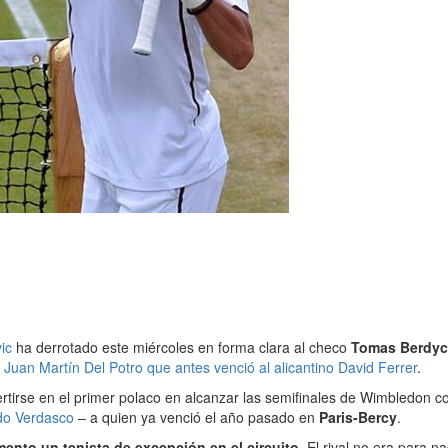
vic
ha derrotado este miércoles en forma clara al checo
Tomas Berdy
n
Juan Martín Del Potro que antes venció al alicantino David Ferrer
.
ertirse en el primer polaco en alcanzar las semifinales de Wimbledon c
do Verdasco
– a quien ya venció el año pasado en
Paris-Bercy
.
mento un tenista de excepción en el circuito
. El rival no era para 