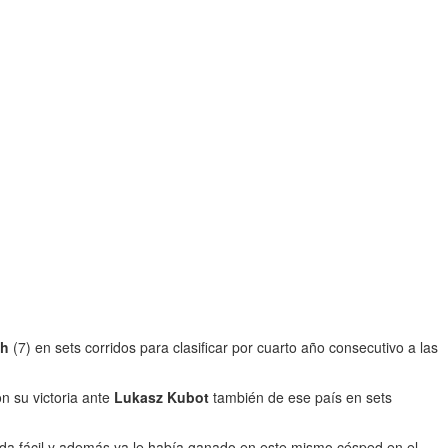
ch
(7) en sets corridos para clasificar por cuarto año consecutivo a las
on su victoria ante
Lukasz Kubot
también de ese país en sets
nada fácil y además ya le había ganado en este mismo césped en el