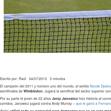
Escrito por: Raúl
04/07/2013
3 minutos
El campeón del 2011 y número uno del mundo, el serbio
Novak Djoko
semifinales de
Wimbledon
. Jugará la semifinal del sector superior co
Por su parte el joven de 22 años
Jerzy Janowicz
hizo historia al conv
corridos. Janowicz jugará contra Andy Murray –
que le ganó a Fernan
‘Nole’
utilizó todo su potencial para demostrar que es en este mo