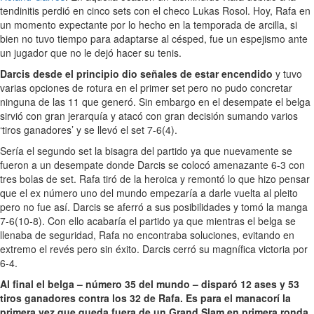
tendinitis perdió en cinco sets con el checo Lukas Rosol. Hoy, Rafa en
un momento expectante por lo hecho en la temporada de arcilla, si
bien no tuvo tiempo para adaptarse al césped, fue un espejismo ante
un jugador que no le dejó hacer su tenis.
Darcis desde el principio dio señales de estar encendido
y tuvo
varias opciones de rotura en el primer set pero no pudo concretar
ninguna de las 11 que generó. Sin embargo en el desempate el belga
sirvió con gran jerarquía y atacó con gran decisión sumando varios
‘tiros ganadores’ y se llevó el set 7-6(4).
Sería el segundo set la bisagra del partido ya que nuevamente se
fueron a un desempate donde Darcis se colocó amenazante 6-3 con
tres bolas de set. Rafa tiró de la heroica y remontó lo que hizo pensar
que el ex número uno del mundo empezaría a darle vuelta al pleito
pero no fue así. Darcis se aferró a sus posibilidades y tomó la manga
7-6(10-8). Con ello acabaría el partido ya que mientras el belga se
llenaba de seguridad, Rafa no encontraba soluciones, evitando en
extremo el revés pero sin éxito. Darcis cerró su magnífica victoria por
6-4.
Al final el belga – número 35 del mundo – disparó 12 ases y 53
tiros ganadores contra los 32 de Rafa. Es para el manacorí la
primera vez que queda fuera de un Grand Slam en primera ronda