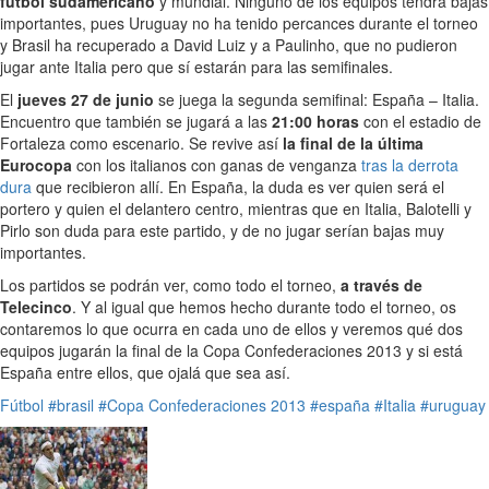
fútbol sudamericano
y mundial. Ninguno de los equipos tendrá bajas
importantes, pues Uruguay no ha tenido percances durante el torneo
y Brasil ha recuperado a David Luiz y a Paulinho, que no pudieron
jugar ante Italia pero que sí estarán para las semifinales.
El
jueves 27 de junio
se juega la segunda semifinal: España – Italia.
Encuentro que también se jugará a las
21:00 horas
con el estadio de
Fortaleza como escenario. Se revive así
la final de la última
Eurocopa
con los italianos con ganas de venganza
tras la derrota
dura
que recibieron allí. En España, la duda es ver quien será el
portero y quien el delantero centro, mientras que en Italia, Balotelli y
Pirlo son duda para este partido, y de no jugar serían bajas muy
importantes.
Los partidos se podrán ver, como todo el torneo,
a través de
Telecinco
. Y al igual que hemos hecho durante todo el torneo, os
contaremos lo que ocurra en cada uno de ellos y veremos qué dos
equipos jugarán la final de la Copa Confederaciones 2013 y si está
España entre ellos, que ojalá que sea así.
Fútbol
#brasil
#Copa Confederaciones 2013
#españa
#Italia
#uruguay