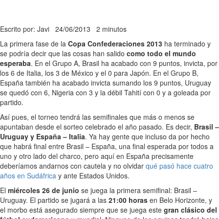
Escrito por: Javi
24/06/2013
2 minutos
La primera fase de la
Copa Confederaciones 2013
ha terminado y
se podría decir que las cosas han salido
como todo el mundo
esperaba
. En el Grupo A, Brasil ha acabado con 9 puntos, invicta, por
los 6 de Italia, los 3 de México y el 0 para Japón. En el Grupo B,
España también ha acabado invicta sumando los 9 puntos, Uruguay
se quedó con 6, Nigeria con 3 y la débil Tahití con 0 y a goleada por
partido.
Así pues, el torneo tendrá las semifinales que más o menos se
apuntaban desde el sorteo celebrado el año pasado. Es decir,
Brasil –
Uruguay y España – Italia
. Ya hay gente que incluso da por hecho
que habrá final entre Brasil – España, una final esperada por todos a
uno y otro lado del charco, pero aquí en España precisamente
deberíamos andarnos con cautela y no olvidar
qué pasó hace cuatro
años en Sudáfrica
y ante Estados Unidos.
El
miércoles 26 de junio
se juega la primera semifinal: Brasil –
Uruguay. El partido se jugará a las
21:00 horas
en Belo Horizonte, y
el morbo está asegurado siempre que se juega este
gran clásico del