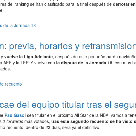
es del ranking se han clasificado para la final después de
derrotar e
e.
: previa, horarios y retransmisio
l y
vuelve la Liga Adelante
, después de este pequeño parón navideño 
 la AFE y la LFP. Y vuelve con
la disputa de la Jornada 18
, con muy bu
ados.
ae del equipo titular tras el seg
que
Pau Gasol
sea titular en el próximo All Star de la NBA, vamos a te
os 2
forwards
más votados,
tras este segundo recuento se ha visto
imo recuento, dentro de 23 días, será ya el definitivo.