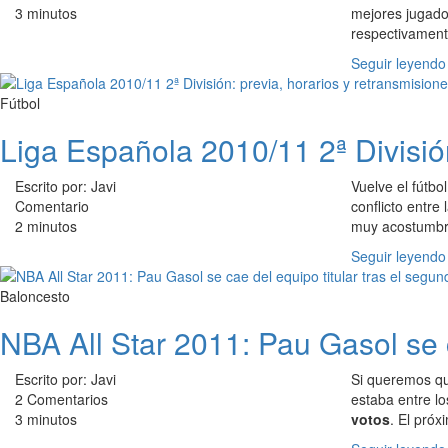
3 minutos
mejores jugador
respectivament
Seguir leyendo
Fútbol
Liga Española 2010/11 2ª División
Escrito por: Javi
Vuelve el fútbo
Comentario
conflicto entre
2 minutos
muy acostumbr
Seguir leyendo
Baloncesto
NBA All Star 2011: Pau Gasol se c
Escrito por: Javi
Si queremos 
2 Comentarios
estaba entre l
3 minutos
votos
. El próx