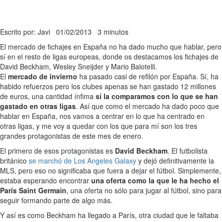
Escrito por: Javi
01/02/2013
3 minutos
El mercado de fichajes en España no ha dado mucho que hablar, pero
sí en el resto de ligas europeas, donde os destacamos los fichajes de
David Beckham, Wesley Sneijder y Mario Balotelli.
El
mercado de invierno
ha pasado casi de refilón por España. Sí, ha
habido refuerzos pero los clubes apenas se han gastado 12 millones
de euros, una cantidad ínfima
si la comparamos con lo que se han
gastado en otras ligas
. Así que como el mercado ha dado poco que
hablar en España, nos vamos a centrar en lo que ha centrado en
otras ligas, y me voy a quedar con los que para mí son los tres
grandes protagonistas de este mes de enero.
El primero de esos protagonistas es
David Beckham
. El futbolista
británico
se marchó de Los Angeles Galaxy
y dejó definitivamente la
MLS, pero eso no significaba que fuera a dejar el fútbol. Simplemente,
estaba esperando encontrar
una oferta como la que le ha hecho el
París Saint Germain
, una oferta no sólo para jugar al fútbol, sino para
seguir formando parte de algo más.
Y así es como Beckham ha llegado a París, otra ciudad que le faltaba