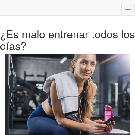
Des
nav
¿Es malo entrenar todos los
días?