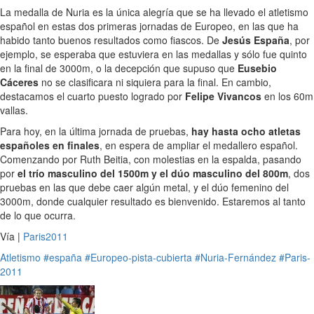
La medalla de Nuria es la única alegría que se ha llevado el atletismo
español en estas dos primeras jornadas de Europeo, en las que ha
habido tanto buenos resultados como fiascos. De
Jesús España
, por
ejemplo, se esperaba que estuviera en las medallas y sólo fue quinto
en la final de 3000m, o la decepción que supuso que
Eusebio
Cáceres
no se clasificara ni siquiera para la final. En cambio,
destacamos el cuarto puesto logrado por
Felipe Vivancos
en los 60m
vallas.
Para hoy, en la última jornada de pruebas,
hay hasta ocho atletas
españoles en finales
, en espera de ampliar el medallero español.
Comenzando por Ruth Beitia, con molestias en la espalda, pasando
por
el trío masculino del 1500m y el dúo masculino del 800m
, dos
pruebas en las que debe caer algún metal, y el dúo femenino del
3000m, donde cualquier resultado es bienvenido. Estaremos al tanto
de lo que ocurra.
Vía |
Paris2011
Atletismo
#españa
#Europeo-pista-cubierta
#Nuria-Fernández
#Paris-
2011