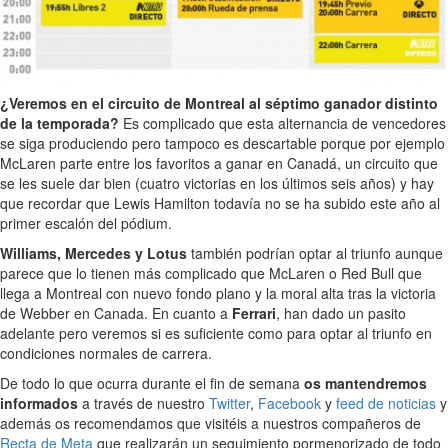
¿Veremos en el circuito de Montreal al séptimo ganador distinto
de la temporada?
Es complicado que esta alternancia de vencedores
se siga produciendo pero tampoco es descartable porque por ejemplo
McLaren parte entre los favoritos a ganar en Canadá, un circuito que
se les suele dar bien (cuatro victorias en los últimos seis años) y hay
que recordar que Lewis Hamilton todavía no se ha subido este año al
primer escalón del pódium.
Williams, Mercedes y Lotus
también podrían optar al triunfo aunque
parece que lo tienen más complicado que McLaren o Red Bull que
llega a Montreal con nuevo fondo plano y la moral alta tras la victoria
de Webber en Canada. En cuanto a
Ferrari
, han dado un pasito
adelante pero veremos si es suficiente como para optar al triunfo en
condiciones normales de carrera.
De todo lo que ocurra durante el fin de semana
os mantendremos
informados
a través de nuestro
Twitter
,
Facebook
y
feed de noticias
y
además os recomendamos que visitéis a nuestros compañeros de
Recta de Meta
que realizarán un seguimiento pormenorizado de todo