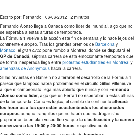
Escrito por: Fernando
06/06/2012
2 minutos
Fernando Alonso llega a Canada como líder del mundial, algo que no
se esperaba a estas alturas de temporada.
La Fórmula 1 vuelve a la acción este fin de semana y lo hace lejos del
continente europeo. Tras los grandes premios de
Barcelona
y
Mónaco
, el
gran circo
pone rumbo a Montreal donde se disputará el
GP de Canadá
, séptima carrera de esta emocionante temporada que
de forma inesperada llega entre
protestas estudiantiles en Montreal
y
amenazas de Anonymous
hacia la carrera.
Si las revueltas en Bahrein no alteraron el desarrollo de la Fórmula 1,
parece que tampoco habrá problemas en el circuito Gilles Villeneuve
al que el campeonato llega más abierto que nunca y con
Fernando
Alonso como líder
, algo que en Ferrari no esperaban a estas alturas
de la temporada. Como es lógico, el cambio de continente
alterará
los horarios a los que están acostumbrados los aficionados
europeos
aunque tranquilos que no habrá que madrugar sino
preparar un buen plan vespertino ya que
la clasificación y la carrera
comenzará a las 19:00 y 20:00 horas
, respectivamente.
A continuación os mostramos la agenda de
horarios y