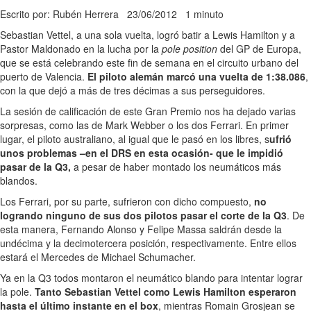
Escrito por: Rubén Herrera
23/06/2012
1 minuto
Sebastian Vettel, a una sola vuelta, logró batir a Lewis Hamilton y a
Pastor Maldonado en la lucha por la
pole position
del GP de Europa,
que se está celebrando este fin de semana en el circuito urbano del
puerto de Valencia.
El piloto alemán marcó una vuelta de 1:38.086
,
con la que dejó a más de tres décimas a sus perseguidores.
La sesión de calificación de este Gran Premio nos ha dejado varias
sorpresas, como las de Mark Webber o los dos Ferrari. En primer
lugar, el piloto australiano, al igual que le pasó en los libres, s
ufrió
unos problemas –en el DRS en esta ocasión- que le impidió
pasar de la Q3,
a pesar de haber montado los neumáticos más
blandos.
Los Ferrari, por su parte, sufrieron con dicho compuesto,
no
logrando ninguno de sus dos pilotos pasar el corte de la Q3
. De
esta manera, Fernando Alonso y Felipe Massa saldrán desde la
undécima y la decimotercera posición, respectivamente. Entre ellos
estará el Mercedes de Michael Schumacher.
Ya en la Q3 todos montaron el neumático blando para intentar lograr
la pole.
Tanto Sebastian Vettel como Lewis Hamilton esperaron
hasta el último instante en el box
, mientras Romain Grosjean se