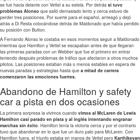
se fue hacia delante con Vettel a su estela. Por detrás
si tuvo
problemas Alonso
que salió demasiado lento y cerca estuvo de
perder tres posiciones. Por suerte para el español, arriesgó y dejó
atrás a Di Resta colocándose detrás de Maldonado que había perdido
su posición con Button.
A Fernando Alonso le costaba en esos momentos seguir a Maldonado
mientras que Hamilton y Vettel se escapaban antes de que llegaran
las primeras paradas con un Webber que fue el primero en entrar
teniendo después problemas de tráfico que afectaron a otros muchos
pilotos. Las posiciones estaban más o menos estables en espera de
nuevas paradas y estrategias hasta que
a mitad de carrera
comenzaron las emociones fuertes.
Abandono de Hamilton y safety
car a pista en dos ocasiones
La primera sorpresa la vivimos cuando
vimos al McLaren de Lewis
Hamilton casi parado en pista y al inglés intentando engranar
marchas sin éxito
. Hamilton tenía la victoria cerca y por el contrario
tuvo que abandonar en lo que fue un duro palo para McLaren. Con
Hamilton fuera, el triunfo estaba en manos de Vettel pero
Karthikeyan