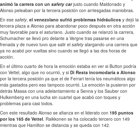
animó la carrera con un
safety car
justo cuando Maldonado y
Alonso peleaban por la tercera posición con arriesgadas maniobras.
En ese
safety
,
el venezolano sufrió problemas hidráulicos
y dejó la
tercera plaza a Alonso para abandonar poco después en otra acción
muy favorable para el asturiano. Justo cuando se relanzó la carrera,
Schumacher se llevó pro delante a Vergne tras pasarse en una
frenada y de nuevo tuvo que salir el
safety
alargando una carrera que
ya no acabó por vueltas sino cuando se llegó a las dos horas de
acción.
En el último cuarto de hora la emoción estaba en ver si Button podría
con Vettel, algo que no ocurrió, y si
Di Resta incomodaría a Alonso
por la tercera posición ya que el de Ferrari tenía los neumáticos algo
más gastados pero eso tampoco ocurrió. La emoción la pusieron por
detrás Massa con una adelantamiento a Senna y los Sauber con
Hulkemberg en una lucha sin cuartel que acabó con toques y
problemas para casi todos.
Con este resultado Alonso se afianza en el liderato con
195 puntos
por los 165 de Vettel
. Raikkonen se ha colocado tercero con 149
mientras que Hamilton se distancia y se queda con 142.