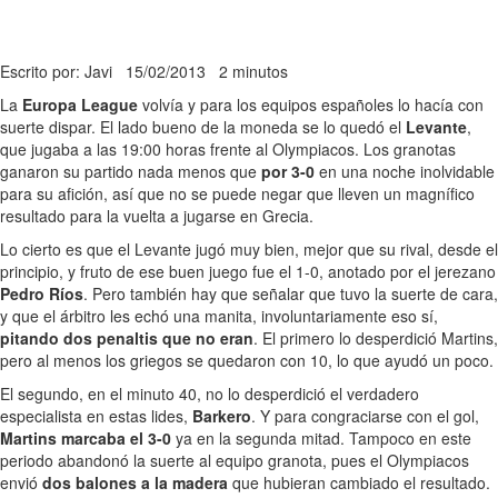
Escrito por: Javi
15/02/2013
2 minutos
La
Europa League
volvía y para los equipos españoles lo hacía con
suerte dispar. El lado bueno de la moneda se lo quedó el
Levante
,
que jugaba a las 19:00 horas frente al Olympiacos. Los granotas
ganaron su partido nada menos que
por 3-0
en una noche inolvidable
para su afición, así que no se puede negar que lleven un magnífico
resultado para la vuelta a jugarse en Grecia.
Lo cierto es que el Levante jugó muy bien, mejor que su rival, desde el
principio, y fruto de ese buen juego fue el 1-0, anotado por el jerezano
Pedro Ríos
. Pero también hay que señalar que tuvo la suerte de cara,
y que el árbitro les echó una manita, involuntariamente eso sí,
pitando dos penaltis que no eran
. El primero lo desperdició Martins,
pero al menos los griegos se quedaron con 10, lo que ayudó un poco.
El segundo, en el minuto 40, no lo desperdició el verdadero
especialista en estas lides,
Barkero
. Y para congraciarse con el gol,
Martins marcaba el 3-0
ya en la segunda mitad. Tampoco en este
periodo abandonó la suerte al equipo granota, pues el Olympiacos
envió
dos balones a la madera
que hubieran cambiado el resultado.