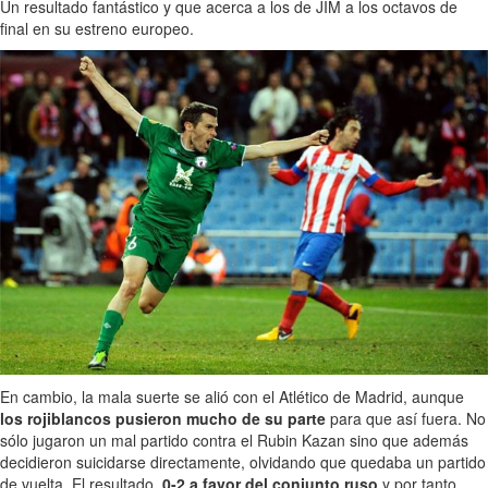
Un resultado fantástico y que acerca a los de JIM a los octavos de
final en su estreno europeo.
En cambio, la mala suerte se alió con el Atlético de Madrid, aunque
los rojiblancos pusieron mucho de su parte
para que así fuera. No
sólo jugaron un mal partido contra el Rubin Kazan sino que además
decidieron suicidarse directamente, olvidando que quedaba un partido
de vuelta. El resultado,
0-2 a favor del conjunto ruso
y por tanto