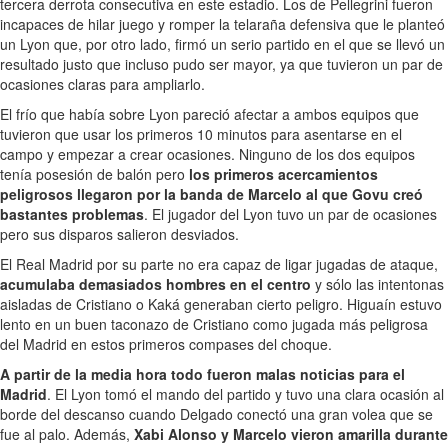
tercera derrota consecutiva en este estadio. Los de Pellegrini fueron
incapaces de hilar juego y romper la telaraña defensiva que le planteó
un Lyon que, por otro lado, firmó un serio partido en el que se llevó un
resultado justo que incluso pudo ser mayor, ya que tuvieron un par de
ocasiones claras para ampliarlo.
El frío que había sobre Lyon pareció afectar a ambos equipos que
tuvieron que usar los primeros 10 minutos para asentarse en el
campo y empezar a crear ocasiones. Ninguno de los dos equipos
tenía posesión de balón pero
los primeros acercamientos
peligrosos llegaron por la banda de Marcelo al que Govu creó
bastantes problemas
. El jugador del Lyon tuvo un par de ocasiones
pero sus disparos salieron desviados.
El Real Madrid por su parte no era capaz de ligar jugadas de ataque,
acumulaba demasiados hombres en el centro
y sólo las intentonas
aisladas de Cristiano o Kaká generaban cierto peligro. Higuaín estuvo
lento en un buen taconazo de Cristiano como jugada más peligrosa
del Madrid en estos primeros compases del choque.
A partir de la media hora todo fueron malas noticias para el
Madrid
. El Lyon tomó el mando del partido y tuvo una clara ocasión al
borde del descanso cuando Delgado conectó una gran volea que se
fue al palo. Además,
Xabi Alonso y Marcelo vieron amarilla durante