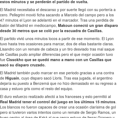
estos minutos y se perderán el partido de vuelta.
El Madrid necesitaba el descanso y por suerte llegó con su portería a
cero. Pellegrini movió ficha sacando a Marcelo del campo pero a los
47 minutos el Lyon se adelantó en el marcador. Tras una perdida de
balón del Madrid en mediocampo,
Makoun conectó un gran disparo
desde 30 metros que se coló por la escuadra de Casillas.
El partido vivió unos minutos locos a partir de ese momento. El Lyon
tuvo hasta tres ocasiones para marcar, dos de ellas bastante claras.
Lisandro con un remate de cabeza y un tiro desviado tras mal saque
de Casillas pudo ampliar diferencias pero el que mejor ocasión tuvo
fue
Cissokho que se quedó mano a mano con un Casillas que
sacó su disparo cruzado.
El Madrid también pudo marcar en ese periodo gracias a una contra
de
Higuaín
, cuyo disparo sacó Lloris. Tras esa jugada, el argentino
dejaría su puesto a Benzemá que no hizo demasiado en su regreso a
casa y estuvo gris como el resto del equipo.
El duro esfuerzo realizado afectó a los franceses y esto permitió al
Real Madrid tener el control del juego en los últimos 15 minutos
.
Los blancos no fueron capaces de crear una ocasión clarísima de gol
pero si tuvieron varios intentos como un remate de Sergio Ramos, un
buen centro al área de Kaká al que cerca estuvo de llegar Granero y